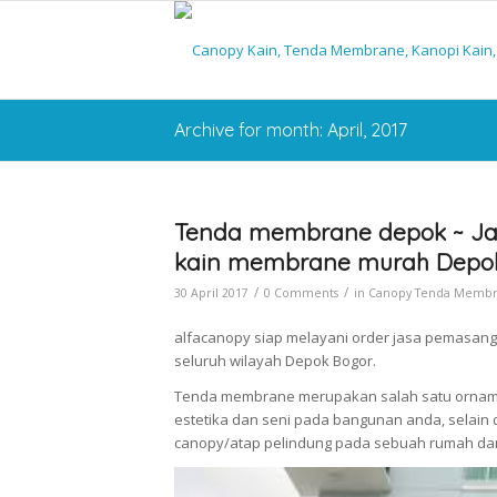
Archive for month: April, 2017
Tenda membrane depok ~ Ja
kain membrane murah Depo
/
/
30 April 2017
0 Comments
in
Canopy Tenda Memb
alfacanopy siap melayani order jasa pemasan
seluruh wilayah Depok Bogor.
Tenda membrane merupakan salah satu orname
estetika dan seni pada bangunan anda, selai
canopy/atap pelindung pada sebuah rumah da