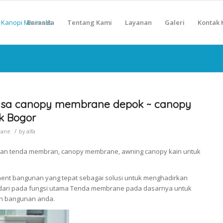
Beranda
Tentang Kami
Layanan
Galeri
Kontak 
sa canopy membrane depok ~ canopy
k Bogor
/
rane
by
alfa
gan tenda membran, canopy membrane, awning canopy kain untuk
nt bangunan yang tepat sebagai solusi untuk menghadirkan
n dari pada fungsi utama Tenda membrane pada dasarnya untuk
n bangunan anda.