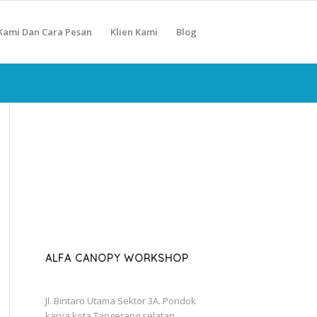
Kami Dan Cara Pesan
Klien Kami
Blog
ALFA CANOPY WORKSHOP
Jl. Bintaro Utama Sektor 3A. Pondok
karya kota Tangerang selatan.