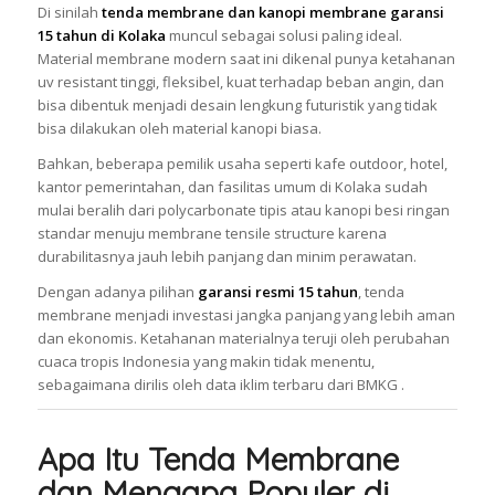
Di sinilah
tenda membrane dan kanopi membrane garansi
15 tahun di Kolaka
muncul sebagai solusi paling ideal.
Material membrane modern saat ini dikenal punya ketahanan
uv resistant tinggi, fleksibel, kuat terhadap beban angin, dan
bisa dibentuk menjadi desain lengkung futuristik yang tidak
bisa dilakukan oleh material kanopi biasa.
Bahkan, beberapa pemilik usaha seperti kafe outdoor, hotel,
kantor pemerintahan, dan fasilitas umum di Kolaka sudah
mulai beralih dari polycarbonate tipis atau kanopi besi ringan
standar menuju membrane tensile structure karena
durabilitasnya jauh lebih panjang dan minim perawatan.
Dengan adanya pilihan
garansi resmi 15 tahun
, tenda
membrane menjadi investasi jangka panjang yang lebih aman
dan ekonomis. Ketahanan materialnya teruji oleh perubahan
cuaca tropis Indonesia yang makin tidak menentu,
sebagaimana dirilis oleh data iklim terbaru dari BMKG .
Apa Itu Tenda Membrane
dan Mengapa Populer di