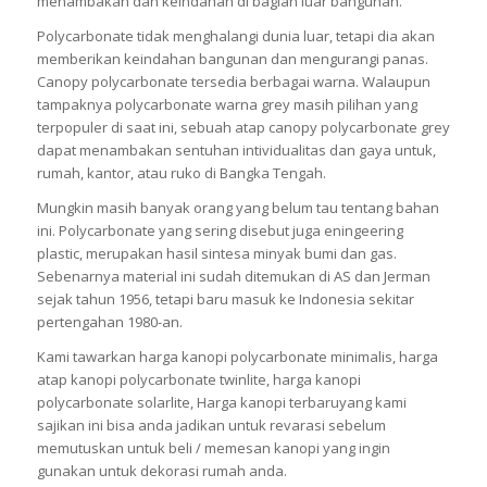
menambakan dan keindahan di bagian luar bangunan.
Polycarbonate tidak menghalangi dunia luar, tetapi dia akan
memberikan keindahan bangunan dan mengurangi panas.
Canopy polycarbonate tersedia berbagai warna. Walaupun
tampaknya polycarbonate warna grey masih pilihan yang
terpopuler di saat ini, sebuah atap canopy polycarbonate grey
dapat menambakan sentuhan intividualitas dan gaya untuk,
rumah, kantor, atau ruko di Bangka Tengah.
Mungkin masih banyak orang yang belum tau tentang bahan
ini. Polycarbonate yang sering disebut juga eningeering
plastic, merupakan hasil sintesa minyak bumi dan gas.
Sebenarnya material ini sudah ditemukan di AS dan Jerman
sejak tahun 1956, tetapi baru masuk ke Indonesia sekitar
pertengahan 1980-an.
Kami tawarkan harga kanopi polycarbonate minimalis, harga
atap kanopi polycarbonate twinlite, harga kanopi
polycarbonate solarlite, Harga kanopi terbaruyang kami
sajikan ini bisa anda jadikan untuk revarasi sebelum
memutuskan untuk beli / memesan kanopi yang ingin
gunakan untuk dekorasi rumah anda.