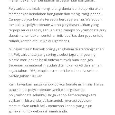
menambakan dan keindahan di bagian luar bangunan.
Polycarbonate tidak menghalangi dunia luar, tetapi dia akan
memberikan keindahan bangunan dan mengurangi panas.
Canopy polycarbonate tersedia berbagai warna. Walaupun
tampaknya polycarbonate warna grey masih pilihan yang
terpopuler di saat ini, sebuah atap canopy polycarbonate grey
dapat menambakan sentuhan intividualitas dan gaya untuk,
rumah, kantor, atau ruko di Cigombong.
Mungkin masih banyak orang yang belum tau tentang bahan
ini. Polycarbonate yang sering disebut juga eningeering
plastic, merupakan hasil sintesa minyak bumi dan gas.
Sebenarnya material ini sudah ditemukan di AS dan Jerman
sejak tahun 1956, tetapi baru masuk ke Indonesia sekitar
pertengahan 1980-an.
Kami tawarkan harga kanopi polycarbonate minimalis, harga
atap kanopi polycarbonate twinlite, harga kanopi
polycarbonate solarlite, Harga kanopi terbaruyang kami
sajikan ini bisa anda jadikan untuk revarasi sebelum
memutuskan untuk beli / memesan kanopi yang ingin
gunakan untuk dekorasi rumah anda.