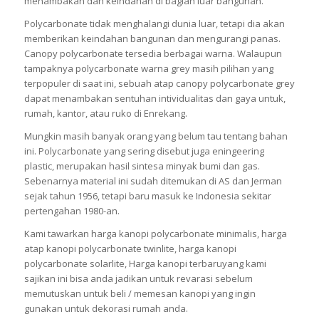
menambakan dan keindahan di bagian luar bangunan.
Polycarbonate tidak menghalangi dunia luar, tetapi dia akan
memberikan keindahan bangunan dan mengurangi panas.
Canopy polycarbonate tersedia berbagai warna. Walaupun
tampaknya polycarbonate warna grey masih pilihan yang
terpopuler di saat ini, sebuah atap canopy polycarbonate grey
dapat menambakan sentuhan intividualitas dan gaya untuk,
rumah, kantor, atau ruko di Enrekang.
Mungkin masih banyak orang yang belum tau tentang bahan
ini. Polycarbonate yang sering disebut juga eningeering
plastic, merupakan hasil sintesa minyak bumi dan gas.
Sebenarnya material ini sudah ditemukan di AS dan Jerman
sejak tahun 1956, tetapi baru masuk ke Indonesia sekitar
pertengahan 1980-an.
Kami tawarkan harga kanopi polycarbonate minimalis, harga
atap kanopi polycarbonate twinlite, harga kanopi
polycarbonate solarlite, Harga kanopi terbaruyang kami
sajikan ini bisa anda jadikan untuk revarasi sebelum
memutuskan untuk beli / memesan kanopi yang ingin
gunakan untuk dekorasi rumah anda.