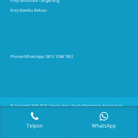
Polycarbonate Tangerang
Krey Bambu Bekasi
Phone/WhatsApp: 0812 1288 7801
Publikasi Jurnal
© Copyright 2018-2025, Canopy Kain, Tenda Membrane, Kanopi Kain,
Kanopi Minmalis
Telpon
WhatsApp