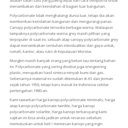
adalah salah satu yang paling tepat dan cara sempurna untuk
menambakan dan keindahan di bagian luar bangunan.
Polycarbonate tidak menghalangi dunia luar, tetapi dia akan
memberikan keindahan bangunan dan mengurangi panas.
Canopy polycarbonate tersedia berbagai warna. Walaupun
tampaknya polycarbonate warna grey masih pilihan yang
terpopuler di saat ini, sebuah atap canopy polycarbonate grey
dapat menambakan sentuhan intividualitas dan gaya untuk,
rumah, kantor, atau ruko di Kepulauan Morotai.
Mungkin masih banyak orang yang belum tau tentang bahan
ini. Polycarbonate yang sering disebut juga eningeering
plastic, merupakan hasil sintesa minyak bumi dan gas.
Sebenarnya material ini sudah ditemukan di AS dan Jerman
sejak tahun 1956, tetapi baru masuk ke Indonesia sekitar
pertengahan 1980-an.
Kami tawarkan harga kanopi polycarbonate minimalis, harga
atap kanopi polycarbonate twinlite, harga kanopi
polycarbonate solarlite, Harga kanopi terbaruyang kami
sajikan ini bisa anda jadikan untuk revarasi sebelum
memutuskan untuk beli / memesan kanopi yang ingin