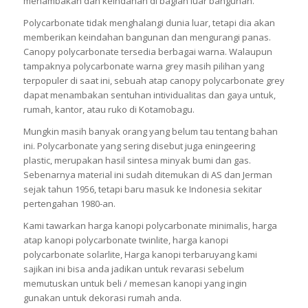
menambakan dan keindahan di bagian luar bangunan.
Polycarbonate tidak menghalangi dunia luar, tetapi dia akan
memberikan keindahan bangunan dan mengurangi panas.
Canopy polycarbonate tersedia berbagai warna. Walaupun
tampaknya polycarbonate warna grey masih pilihan yang
terpopuler di saat ini, sebuah atap canopy polycarbonate grey
dapat menambakan sentuhan intividualitas dan gaya untuk,
rumah, kantor, atau ruko di Kotamobagu.
Mungkin masih banyak orang yang belum tau tentang bahan
ini. Polycarbonate yang sering disebut juga eningeering
plastic, merupakan hasil sintesa minyak bumi dan gas.
Sebenarnya material ini sudah ditemukan di AS dan Jerman
sejak tahun 1956, tetapi baru masuk ke Indonesia sekitar
pertengahan 1980-an.
Kami tawarkan harga kanopi polycarbonate minimalis, harga
atap kanopi polycarbonate twinlite, harga kanopi
polycarbonate solarlite, Harga kanopi terbaruyang kami
sajikan ini bisa anda jadikan untuk revarasi sebelum
memutuskan untuk beli / memesan kanopi yang ingin
gunakan untuk dekorasi rumah anda.