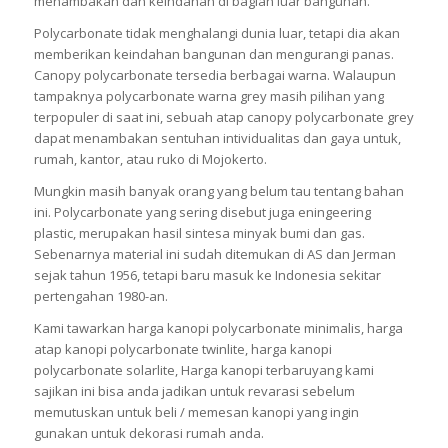
menambakan dan keindahan di bagian luar bangunan.
Polycarbonate tidak menghalangi dunia luar, tetapi dia akan
memberikan keindahan bangunan dan mengurangi panas.
Canopy polycarbonate tersedia berbagai warna. Walaupun
tampaknya polycarbonate warna grey masih pilihan yang
terpopuler di saat ini, sebuah atap canopy polycarbonate grey
dapat menambakan sentuhan intividualitas dan gaya untuk,
rumah, kantor, atau ruko di Mojokerto.
Mungkin masih banyak orang yang belum tau tentang bahan
ini. Polycarbonate yang sering disebut juga eningeering
plastic, merupakan hasil sintesa minyak bumi dan gas.
Sebenarnya material ini sudah ditemukan di AS dan Jerman
sejak tahun 1956, tetapi baru masuk ke Indonesia sekitar
pertengahan 1980-an.
Kami tawarkan harga kanopi polycarbonate minimalis, harga
atap kanopi polycarbonate twinlite, harga kanopi
polycarbonate solarlite, Harga kanopi terbaruyang kami
sajikan ini bisa anda jadikan untuk revarasi sebelum
memutuskan untuk beli / memesan kanopi yang ingin
gunakan untuk dekorasi rumah anda.