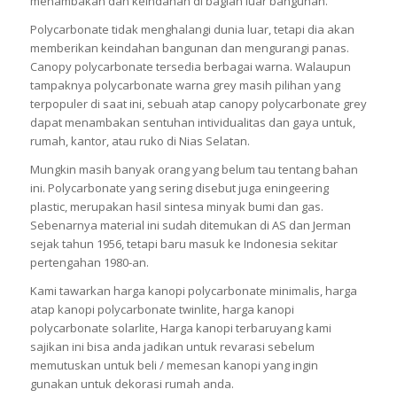
menambakan dan keindahan di bagian luar bangunan.
Polycarbonate tidak menghalangi dunia luar, tetapi dia akan
memberikan keindahan bangunan dan mengurangi panas.
Canopy polycarbonate tersedia berbagai warna. Walaupun
tampaknya polycarbonate warna grey masih pilihan yang
terpopuler di saat ini, sebuah atap canopy polycarbonate grey
dapat menambakan sentuhan intividualitas dan gaya untuk,
rumah, kantor, atau ruko di Nias Selatan.
Mungkin masih banyak orang yang belum tau tentang bahan
ini. Polycarbonate yang sering disebut juga eningeering
plastic, merupakan hasil sintesa minyak bumi dan gas.
Sebenarnya material ini sudah ditemukan di AS dan Jerman
sejak tahun 1956, tetapi baru masuk ke Indonesia sekitar
pertengahan 1980-an.
Kami tawarkan harga kanopi polycarbonate minimalis, harga
atap kanopi polycarbonate twinlite, harga kanopi
polycarbonate solarlite, Harga kanopi terbaruyang kami
sajikan ini bisa anda jadikan untuk revarasi sebelum
memutuskan untuk beli / memesan kanopi yang ingin
gunakan untuk dekorasi rumah anda.