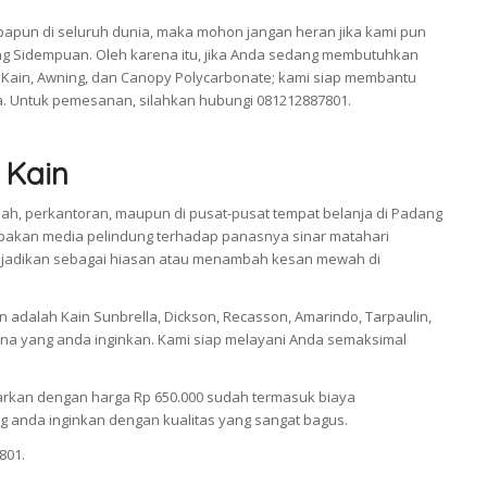
apun di seluruh dunia, maka mohon jangan heran jika kami pun
ng Sidempuan. Oleh karena itu, jika Anda sedang membutuhkan
Kain, Awning, dan Canopy Polycarbonate; kami siap membantu
. Untuk pemesanan, silahkan hubungi 081212887801.
 Kain
ah, perkantoran, maupun di pusat-pusat tempat belanja di Padang
akan media pelindung terhadap panasnya sinar matahari
a dijadikan sebagai hiasan atau menambah kesan mewah di
adalah Kain Sunbrella, Dickson, Recasson, Amarindo, Tarpaulin,
a yang anda inginkan. Kami siap melayani Anda semaksimal
arkan dengan harga Rp 650.000 sudah termasuk biaya
 anda inginkan dengan kualitas yang sangat bagus.
801.