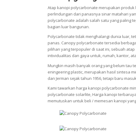
Atap kanopi polycarbonate merupakan produk 
perlindungan dari panasnya sinar matahari ya
polycarbonate adalah salah satu yang paling
bagian luar bangunan.
Polycarbonate tidak menghalangi dunia luar, 
panas. Canopy polycarbonate tersedia berbag
pilihan yang terpopuler di saat ini, sebuah a
intividualitas dan gaya untuk, rumah, kantor, 
Mungkin masih banyak orang yang belum tau ten
eningeering plastic, merupakan hasil sintesa m
dan Jerman sejak tahun 1956, tetapi baru masu
Kami tawarkan harga kanopi polycarbonate minim
polycarbonate solarlite, Harga kanopi terbaruy
memutuskan untuk beli / memesan kanopi yang