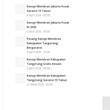
Kanopi Membran Jakarta Pusat
Garansi 15 Tahun
8 April 2026 - 00:00
Kanopi Membran Jakarta Pusat
th 2026
6 April 2026 - 00:00
Pasang Kanopi Membran
Kabupaten Tangerang
Bergaransi
4 April 2026 - 00:00
Kanopi Membran Kabupaten
Tangerang Gratis Desain
2 April 2026 - 00:00
Kanopi Membran Kabupaten
Tangerang Garansi 15 Tahun
31 Maret 2026 - 00:00
Ja
Me