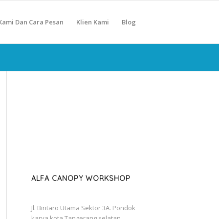
Kami Dan Cara Pesan
Klien Kami
Blog
ALFA CANOPY WORKSHOP
Jl. Bintaro Utama Sektor 3A. Pondok
karya kota Tangerang selatan.