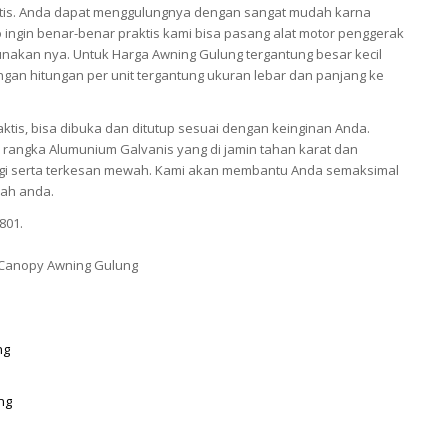
tis. Anda dapat menggulungnya dengan sangat mudah karna
 ingin benar-benar praktis kami bisa pasang alat motor penggerak
akan nya. Untuk Harga Awning Gulung tergantung besar kecil
gan hitungan per unit tergantung ukuran lebar dan panjang ke
ktis, bisa dibuka dan ditutup sesuai dengan keinginan Anda.
rangka Alumunium Galvanis yang di jamin tahan karat dan
nggi serta terkesan mewah. Kami akan membantu Anda semaksimal
ah anda.
801.