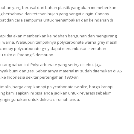
bahan yang berasal dari bahan plastik yang akan memeberikan
ng berbahaya dan tetesan hujan yang sangat dingin. Canopy
 tepat dan cara sempurna untuk menambakan dan keindahan di
tetapi dia akan memberikan keindahan bangunan dan mengurangi
ai warna. Walaupun tampaknya polycarbonate warna grey masih
tap canopy polycarbonate grey dapat menambakan sentuhan
atau ruko di Padang Sidempuan.
tang bahan ini. Polycarbonate yang sering disebut juga
inyak bumi dan gas. Sebenarnya material ini sudah ditemukan di AS
k ke Indonesia sekitar pertengahan 1980-an.
alis, harga atap kanopi polycarbonate twinlite, harga kanopi
ang kami sajikan ini bisa anda jadikan untuk revarasi sebelum
 ingin gunakan untuk dekorasi rumah anda.