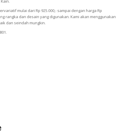
 Kain.
ariatif mulai dari Rp 925.000,- sampai dengan harga Rp
antung rangka dan desain yang digunakan. Kami akan menggunakan
aik dan seindah mungkin.
801.
e