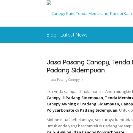
Blog - Latest News
Jasa Pasang Canopy, Tenda 
Padang Sidempuan
/
in
Jasa Pasang Canopy
Jika Anda sampai di halaman ini, Anda mungki
Canopy
di
Padang Sidempuan
,
Tenda Membran
Canopy Awning di Padang Sidempuan, Canop
Polycarbonate di Padang Sidempuan
. Untuk 
Mohon maaf sebelumnya, sejujurnya kami tida
untuk Anda yang berdomisili di Padang Sidem
Kain, Awning, dan Canopy Polycarbonate
.