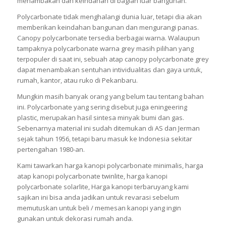
menambakan dan keindahan di bagian luar bangunan.
Polycarbonate tidak menghalangi dunia luar, tetapi dia akan
memberikan keindahan bangunan dan mengurangi panas.
Canopy polycarbonate tersedia berbagai warna. Walaupun
tampaknya polycarbonate warna grey masih pilihan yang
terpopuler di saat ini, sebuah atap canopy polycarbonate grey
dapat menambakan sentuhan intividualitas dan gaya untuk,
rumah, kantor, atau ruko di Pekanbaru.
Mungkin masih banyak orang yang belum tau tentang bahan
ini. Polycarbonate yang sering disebut juga eningeering
plastic, merupakan hasil sintesa minyak bumi dan gas.
Sebenarnya material ini sudah ditemukan di AS dan Jerman
sejak tahun 1956, tetapi baru masuk ke Indonesia sekitar
pertengahan 1980-an.
Kami tawarkan harga kanopi polycarbonate minimalis, harga
atap kanopi polycarbonate twinlite, harga kanopi
polycarbonate solarlite, Harga kanopi terbaruyang kami
sajikan ini bisa anda jadikan untuk revarasi sebelum
memutuskan untuk beli / memesan kanopi yang ingin
gunakan untuk dekorasi rumah anda.