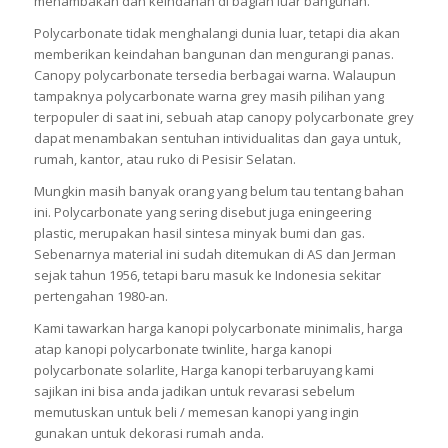
menambakan dan keindahan di bagian luar bangunan.
Polycarbonate tidak menghalangi dunia luar, tetapi dia akan
memberikan keindahan bangunan dan mengurangi panas.
Canopy polycarbonate tersedia berbagai warna. Walaupun
tampaknya polycarbonate warna grey masih pilihan yang
terpopuler di saat ini, sebuah atap canopy polycarbonate grey
dapat menambakan sentuhan intividualitas dan gaya untuk,
rumah, kantor, atau ruko di Pesisir Selatan.
Mungkin masih banyak orang yang belum tau tentang bahan
ini. Polycarbonate yang sering disebut juga eningeering
plastic, merupakan hasil sintesa minyak bumi dan gas.
Sebenarnya material ini sudah ditemukan di AS dan Jerman
sejak tahun 1956, tetapi baru masuk ke Indonesia sekitar
pertengahan 1980-an.
Kami tawarkan harga kanopi polycarbonate minimalis, harga
atap kanopi polycarbonate twinlite, harga kanopi
polycarbonate solarlite, Harga kanopi terbaruyang kami
sajikan ini bisa anda jadikan untuk revarasi sebelum
memutuskan untuk beli / memesan kanopi yang ingin
gunakan untuk dekorasi rumah anda.