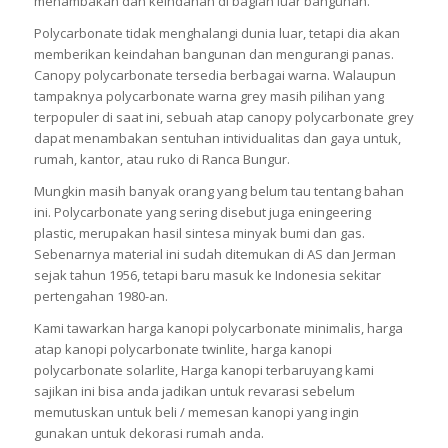
menambakan dan keindahan di bagian luar bangunan.
Polycarbonate tidak menghalangi dunia luar, tetapi dia akan
memberikan keindahan bangunan dan mengurangi panas.
Canopy polycarbonate tersedia berbagai warna. Walaupun
tampaknya polycarbonate warna grey masih pilihan yang
terpopuler di saat ini, sebuah atap canopy polycarbonate grey
dapat menambakan sentuhan intividualitas dan gaya untuk,
rumah, kantor, atau ruko di Ranca Bungur.
Mungkin masih banyak orang yang belum tau tentang bahan
ini. Polycarbonate yang sering disebut juga eningeering
plastic, merupakan hasil sintesa minyak bumi dan gas.
Sebenarnya material ini sudah ditemukan di AS dan Jerman
sejak tahun 1956, tetapi baru masuk ke Indonesia sekitar
pertengahan 1980-an.
Kami tawarkan harga kanopi polycarbonate minimalis, harga
atap kanopi polycarbonate twinlite, harga kanopi
polycarbonate solarlite, Harga kanopi terbaruyang kami
sajikan ini bisa anda jadikan untuk revarasi sebelum
memutuskan untuk beli / memesan kanopi yang ingin
gunakan untuk dekorasi rumah anda.