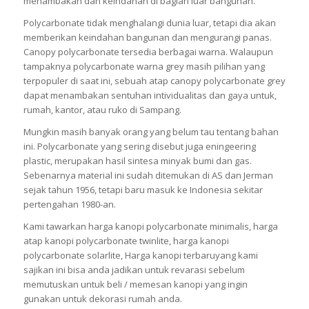
menambakan dan keindahan di bagian luar bangunan.
Polycarbonate tidak menghalangi dunia luar, tetapi dia akan
memberikan keindahan bangunan dan mengurangi panas.
Canopy polycarbonate tersedia berbagai warna. Walaupun
tampaknya polycarbonate warna grey masih pilihan yang
terpopuler di saat ini, sebuah atap canopy polycarbonate grey
dapat menambakan sentuhan intividualitas dan gaya untuk,
rumah, kantor, atau ruko di Sampang.
Mungkin masih banyak orang yang belum tau tentang bahan
ini. Polycarbonate yang sering disebut juga eningeering
plastic, merupakan hasil sintesa minyak bumi dan gas.
Sebenarnya material ini sudah ditemukan di AS dan Jerman
sejak tahun 1956, tetapi baru masuk ke Indonesia sekitar
pertengahan 1980-an.
Kami tawarkan harga kanopi polycarbonate minimalis, harga
atap kanopi polycarbonate twinlite, harga kanopi
polycarbonate solarlite, Harga kanopi terbaruyang kami
sajikan ini bisa anda jadikan untuk revarasi sebelum
memutuskan untuk beli / memesan kanopi yang ingin
gunakan untuk dekorasi rumah anda.