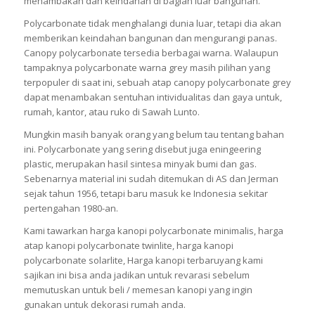
menambakan dan keindahan di bagian luar bangunan.
Polycarbonate tidak menghalangi dunia luar, tetapi dia akan
memberikan keindahan bangunan dan mengurangi panas.
Canopy polycarbonate tersedia berbagai warna. Walaupun
tampaknya polycarbonate warna grey masih pilihan yang
terpopuler di saat ini, sebuah atap canopy polycarbonate grey
dapat menambakan sentuhan intividualitas dan gaya untuk,
rumah, kantor, atau ruko di Sawah Lunto.
Mungkin masih banyak orang yang belum tau tentang bahan
ini. Polycarbonate yang sering disebut juga eningeering
plastic, merupakan hasil sintesa minyak bumi dan gas.
Sebenarnya material ini sudah ditemukan di AS dan Jerman
sejak tahun 1956, tetapi baru masuk ke Indonesia sekitar
pertengahan 1980-an.
Kami tawarkan harga kanopi polycarbonate minimalis, harga
atap kanopi polycarbonate twinlite, harga kanopi
polycarbonate solarlite, Harga kanopi terbaruyang kami
sajikan ini bisa anda jadikan untuk revarasi sebelum
memutuskan untuk beli / memesan kanopi yang ingin
gunakan untuk dekorasi rumah anda.