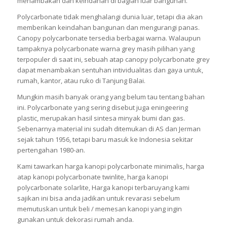
menambakan dan keindahan di bagian luar bangunan.
Polycarbonate tidak menghalangi dunia luar, tetapi dia akan
memberikan keindahan bangunan dan mengurangi panas.
Canopy polycarbonate tersedia berbagai warna. Walaupun
tampaknya polycarbonate warna grey masih pilihan yang
terpopuler di saat ini, sebuah atap canopy polycarbonate grey
dapat menambakan sentuhan intividualitas dan gaya untuk,
rumah, kantor, atau ruko di Tanjung Balai.
Mungkin masih banyak orang yang belum tau tentang bahan
ini. Polycarbonate yang sering disebut juga eningeering
plastic, merupakan hasil sintesa minyak bumi dan gas.
Sebenarnya material ini sudah ditemukan di AS dan Jerman
sejak tahun 1956, tetapi baru masuk ke Indonesia sekitar
pertengahan 1980-an.
Kami tawarkan harga kanopi polycarbonate minimalis, harga
atap kanopi polycarbonate twinlite, harga kanopi
polycarbonate solarlite, Harga kanopi terbaruyang kami
sajikan ini bisa anda jadikan untuk revarasi sebelum
memutuskan untuk beli / memesan kanopi yang ingin
gunakan untuk dekorasi rumah anda.