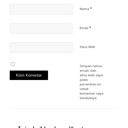
*
Nama
*
Email
Situs Web
Simpan nama,
email, dan
situs web saya
pada
peramban ini
untuk
komentar saya
berikutnya.