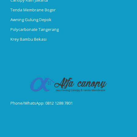
Canopy Kain Jakarta
Tenda Membrane Bogor
Awning Gulung Depok
Polycarbonate Tangerang
Krey Bambu Bekasi
Phone/WhatsApp: 0812 1288 7801
Publikasi Jurnal