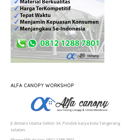
ALFA CANOPY WORKSHOP
Jl. Bintaro Utama Sektor 3A. Pondok karya kota Tangerang
selatan.
Phone/WhatsApp: 0812 1288 7801