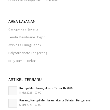
AREA LAYANAN
Canopy Kain Jakarta
Tenda Membrane Bogor
Awning Gulung Depok
Polycarbonate Tangerang
Krey Bambu Bekasi
ARTIKEL TERBARU
Kanopi Membran Jakarta Timur th 2026
8 Mei 2026 - 00:00
Pasang Kanopi Membran Jakarta Selatan Bergaransi
6 Mei 2026 - 00:00