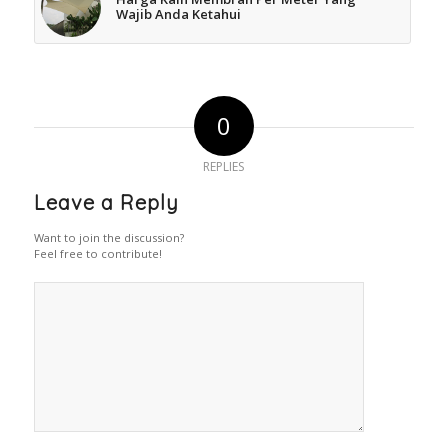
Wajib Anda Ketahui
0
REPLIES
Leave a Reply
Want to join the discussion?
Feel free to contribute!