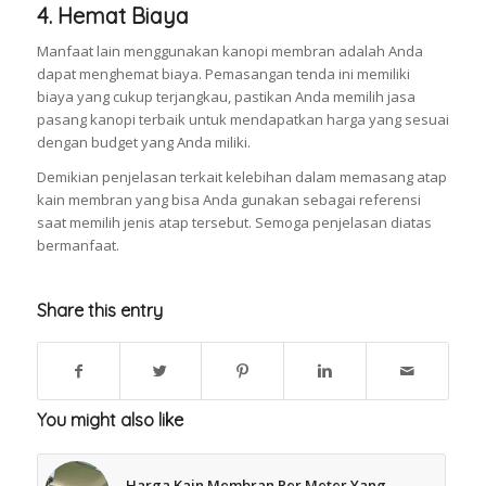
4. Hemat Biaya
Manfaat lain menggunakan kanopi membran adalah Anda
dapat menghemat biaya. Pemasangan tenda ini memiliki
biaya yang cukup terjangkau, pastikan Anda memilih jasa
pasang kanopi terbaik untuk mendapatkan harga yang sesuai
dengan budget yang Anda miliki.
Demikian penjelasan terkait kelebihan dalam memasang atap
kain membran yang bisa Anda gunakan sebagai referensi
saat memilih jenis atap tersebut. Semoga penjelasan diatas
bermanfaat.
Share this entry
You might also like
Harga Kain Membran Per Meter Yang