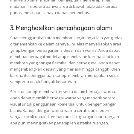
menyerap sinar matahari.Kemampuan menyerap sinar
matahari ini berarti bahwa area di bawah atap tidak terasa
panas, meskipun cahaya dapat menembus.
3. Menghasilkan pencahayaan alami
Saat menggunakan atap membran langit-langit lain yang tidak
diterjemahkan ke dalam cahaya, ini jelas menyebabkan area
gelap.Dengan berbagai jenis desain dan warna. Anda dapat
membuat berbagai model atap membrane karena sifat kain
membran yang sangat fleksibel dan serbaguna. Anda dapat
mengembangkan desain yang menarik hingga canggih. Oleh
karena itu, penggunaan kanopi membran merupakan solusi
sempurna untuk banyak kebutuhan.
Struktur kanopi membran tersedia dalam berbagai warna.
Anda dapat memilih berbagai warna yang menarik secara
visual untuk penggunaan komersial untuk pengembangan
bisnis. Kanopi dengan warna-warna cerah dan modern
sangat cocok untuk ditempatkan di lingkungan luar ruangan
apa pun, meningkatkan penampilan estetika ruangan.