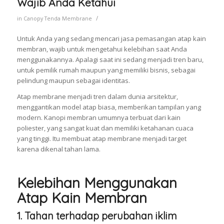
Wajib Anda Ketahui
/
in
Canopy Tenda Membrane
Untuk Anda yang sedang mencari jasa pemasangan atap kain
membran, wajib untuk mengetahui kelebihan saat Anda
menggunakannya. Apalagi saat ini sedang menjadi tren baru,
untuk pemilik rumah maupun yang memiliki bisnis, sebagai
pelindung maupun sebagai identitas.
Atap membrane menjadi tren dalam dunia arsitektur,
menggantikan model atap biasa, memberikan tampilan yang
modern. Kanopi membran umumnya terbuat dari kain
poliester, yang sangat kuat dan memiliki ketahanan cuaca
yang tinggi. Itu membuat atap membrane menjadi target
karena dikenal tahan lama.
Kelebihan Menggunakan
Atap Kain Membran
1. Tahan terhadap perubahan iklim