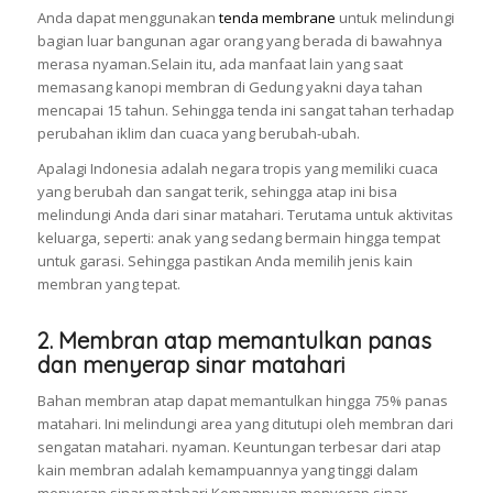
Anda dapat menggunakan
tenda membrane
untuk melindungi
bagian luar bangunan agar orang yang berada di bawahnya
merasa nyaman.Selain itu, ada manfaat lain yang saat
memasang kanopi membran di Gedung yakni daya tahan
mencapai 15 tahun. Sehingga tenda ini sangat tahan terhadap
perubahan iklim dan cuaca yang berubah-ubah.
Apalagi Indonesia adalah negara tropis yang memiliki cuaca
yang berubah dan sangat terik, sehingga atap ini bisa
melindungi Anda dari sinar matahari. Terutama untuk aktivitas
keluarga, seperti: anak yang sedang bermain hingga tempat
untuk garasi. Sehingga pastikan Anda memilih jenis kain
membran yang tepat.
2. Membran atap memantulkan panas
dan menyerap sinar matahari
Bahan membran atap dapat memantulkan hingga 75% panas
matahari. Ini melindungi area yang ditutupi oleh membran dari
sengatan matahari. nyaman. Keuntungan terbesar dari atap
kain membran adalah kemampuannya yang tinggi dalam