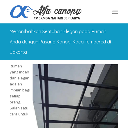
Menambahkan Sentuhan Elegan pada Rumah
Anda dengan Pasang Kanopi Kaca Tempered di
Jakarta
Rumah
yang indah
dan elegan
adalah
impian bagi
setiap
orang.
Salah satu
cara untuk