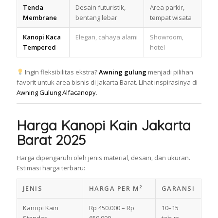
Tenda
Desain futuristik,
Area parkir,
Membrane
bentang lebar
tempat wisata
Kanopi Kaca
Elegan, cahaya alami
Showroom,
Tempered
hotel
Ingin fleksibilitas ekstra?
Awning gulung
menjadi pilihan
favorit untuk area bisnis di Jakarta Barat. Lihat inspirasinya di
Awning Gulung Alfacanopy
.
Harga Kanopi Kain Jakarta
Barat 2025
Harga dipengaruhi oleh jenis material, desain, dan ukuran.
Estimasi harga terbaru:
JENIS
HARGA PER M²
GARANSI
Kanopi Kain
Rp 450.000 – Rp
10–15
Standar
650.000
tahun