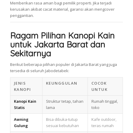
Memberikan rasa aman bagi pemilik properti. Jika terjadi
kerusakan akibat cacat material, garansi akan mengcover
penggantian.
Ragam Pilihan Kanopi Kain
untuk Jakarta Barat dan
Sekitarnya
Berikut beberapa pilihan populer di Jakarta Barat yang juga
tersedia di seluruh Jabodetabek:
JENIS
KEUNGGULAN
COCOK
KANOPI
UNTUK
Kanopi Kain
Struktur tetap, tahan
Rumah tinggal,
Statis
lama
toko
Awning
Bisa dibuka-tutup
Kafe outdoor,
Gulung
sesuai kebutuhan
teras rumah