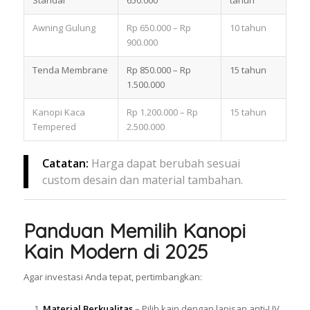
Awning Gulung
Rp 650.000 – Rp
10 tahun
900.000
Tenda Membrane
Rp 850.000 – Rp
15 tahun
1.500.000
Kanopi Kaca
Rp 1.200.000 – Rp
15 tahun
Tempered
2.500.000
Catatan:
Harga dapat berubah sesuai
custom desain dan material tambahan.
Panduan Memilih Kanopi
Kain Modern di 2025
Agar investasi Anda tepat, pertimbangkan:
Material Berkualitas
– Pilih kain dengan lapisan anti-UV