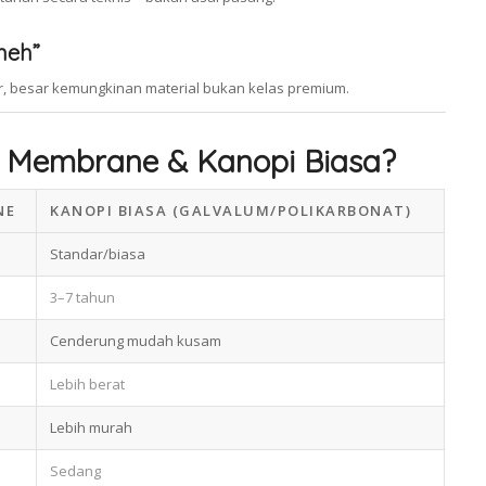
neh”
ar, besar kemungkinan material bukan kelas premium.
 Membrane & Kanopi Biasa?
NE
KANOPI BIASA (GALVALUM/POLIKARBONAT)
Standar/biasa
3–7 tahun
Cenderung mudah kusam
Lebih berat
Lebih murah
Sedang