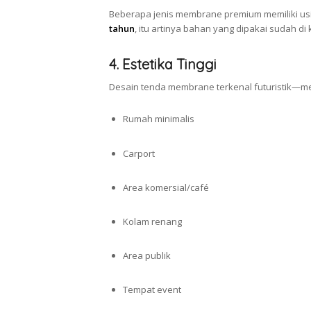
Beberapa jenis membrane premium memiliki usia
tahun
, itu artinya bahan yang dipakai sudah di
4. Estetika Tinggi
Desain tenda membrane terkenal futuristik—me
Rumah minimalis
Carport
Area komersial/café
Kolam renang
Area publik
Tempat event