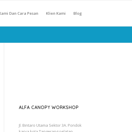
Kami Dan Cara Pesan
Klien Kami
Blog
ALFA CANOPY WORKSHOP
Jl. Bintaro Utama Sektor 3A. Pondok
karya kota Tangerang selatan.