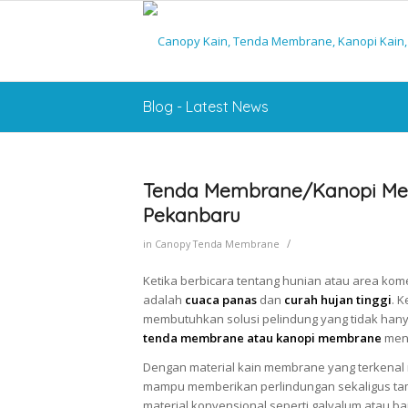
Blog - Latest News
Tenda Membrane/Kanopi Mem
Pekanbaru
/
in
Canopy Tenda Membrane
Ketika berbicara tentang hunian atau area kom
adalah
cuaca panas
dan
curah hujan tinggi
. 
membutuhkan solusi pelindung yang tidak hanya k
tenda membrane atau kanopi membrane
menj
Dengan material kain membrane yang terkenal rin
mampu memberikan perlindungan sekaligus tamp
material konvensional seperti galvalum atau ba