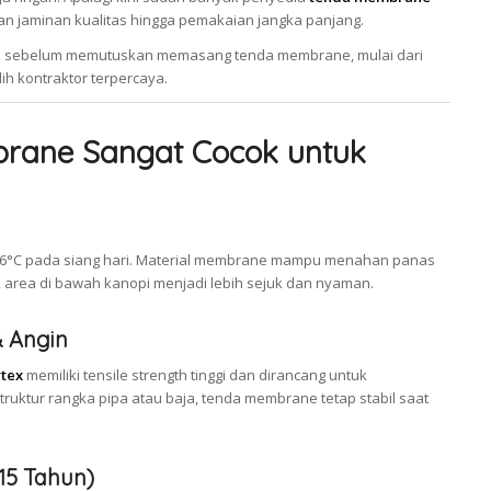
n jaminan kualitas hingga pemakaian jangka panjang.
kap sebelum memutuskan memasang tenda membrane, mulai dari
lih kontraktor terpercaya.
ane Sangat Cocok untuk
3–36°C pada siang hari. Material membrane mampu menahan panas
, area di bawah kanopi menjadi lebih sejuk dan nyaman.
& Angin
tex
memiliki tensile strength tinggi dan dirancang untuk
uktur rangka pipa atau baja, tenda membrane tetap stabil saat
–15 Tahun)