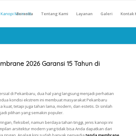
Beranda
Tentang Kami
Layanan
Galeri
Kontak 
brane 2026 Garansi 15 Tahun di
ersial di Pekanbaru, dua hal yang langsung menjadi perhatian
Kedua kondisi ekstrem ini membuat masyarakat Pekanbaru
uat, tetapi juga tahan lama, modern, dan estetis. Di sinilah
adi pilihan yang semakin populer.
gan, fleksibel, namun berdaya tahan tinggi, jenis kanopi ini
ilan arsitektur modern yang tidak bisa Anda dapatkan dari
ja ringan. Apalagi kini sudah banyak penyedia
tenda membrane