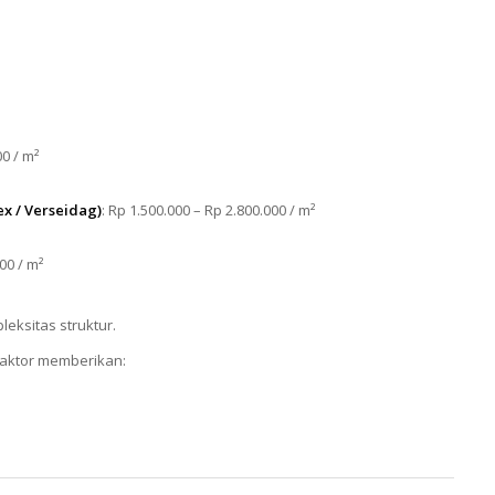
00 / m²
x / Verseidag)
: Rp 1.500.000 – Rp 2.800.000 / m²
00 / m²
eksitas struktur.
raktor memberikan: