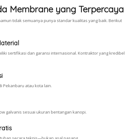
nda Membrane yang Terpercaya
mun tidak semuanya punya standar kualitas yang baik. Berikut
aterial
iki sertifikasi dan garansi internasional. Kontraktor yang kredibel
si
i Pekanbaru atau kota lain.
ow galvanis sesuai ukuran bentangan kanopi.
ratis
utuhan secara teknis—bukan asal pasang.