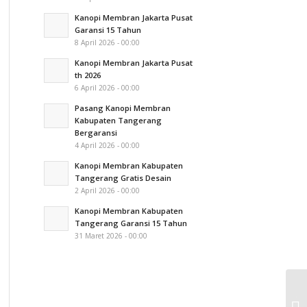
Kanopi Membran Jakarta Pusat
Garansi 15 Tahun
8 April 2026 - 00:00
Kanopi Membran Jakarta Pusat
th 2026
6 April 2026 - 00:00
Pasang Kanopi Membran
Kabupaten Tangerang
Bergaransi
4 April 2026 - 00:00
Kanopi Membran Kabupaten
Tangerang Gratis Desain
2 April 2026 - 00:00
Kanopi Membran Kabupaten
Tangerang Garansi 15 Tahun
31 Maret 2026 - 00:00
Te