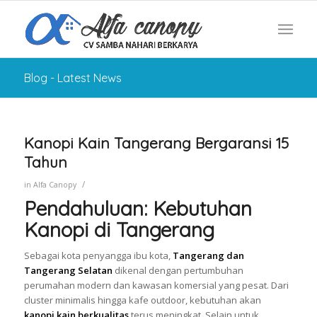
Blog - Latest News
Kanopi Kain Tangerang Bergaransi 15
Tahun
/
in
Alfa Canopy
Pendahuluan: Kebutuhan
Kanopi di Tangerang
Sebagai kota penyangga ibu kota,
Tangerang dan
Tangerang Selatan
dikenal dengan pertumbuhan
perumahan modern dan kawasan komersial yang pesat. Dari
cluster minimalis hingga kafe outdoor, kebutuhan akan
kanopi kain berkualitas
terus meningkat. Selain untuk