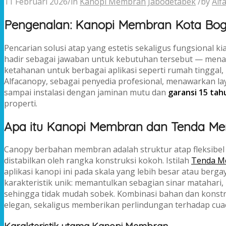
11 Februari 2026
/
in
Kanopi Membran Jabodetabek
/
by
Alf
Pengenalan: Kanopi Membran Kota Bogo
Pencarian solusi atap yang estetis sekaligus fungsional k
hadir sebagai jawaban untuk kebutuhan tersebut — menaw
ketahanan untuk berbagai aplikasi seperti rumah tinggal, 
Alfacanopy, sebagai penyedia profesional, menawarkan la
sampai instalasi dengan jaminan mutu dan
garansi 15 tah
properti.
Apa itu Kanopi Membran dan Tenda M
Canopy berbahan membran adalah struktur atap fleksibel
distabilkan oleh rangka konstruksi kokoh. Istilah
Tenda M
aplikasi kanopi ini pada skala yang lebih besar atau berg
karakteristik unik: memantulkan sebagian sinar matahari, 
sehingga tidak mudah sobek. Kombinasi bahan dan konst
elegan, sekaligus memberikan perlindungan terhadap cua