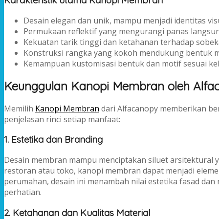
Karakteristik utama Kanopi Membran
Desain elegan dan unik, mampu menjadi identitas vi
Permukaan reflektif yang mengurangi panas langsun
Kekuatan tarik tinggi dan ketahanan terhadap sobeka
Konstruksi rangka yang kokoh mendukung bentuk 
Kemampuan kustomisasi bentuk dan motif sesuai keb
Keunggulan Kanopi Membran oleh Alfa
Memilih
Kanopi Membran
dari Alfacanopy memberikan ber
penjelasan rinci setiap manfaat:
1. Estetika dan Branding
Desain membran mampu menciptakan siluet arsitektural ya
restoran atau toko, kanopi membran dapat menjadi eleme
perumahan, desain ini menambah nilai estetika fasad da
perhatian.
2. Ketahanan dan Kualitas Material