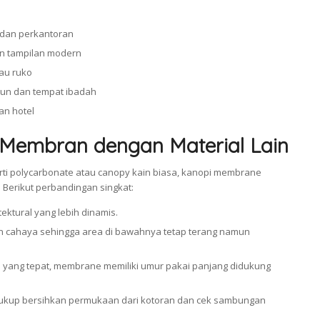
dan perkantoran
n tampilan modern
au ruko
alun dan tempat ibadah
an hotel
Membran dengan Material Lain
rti polycarbonate atau canopy kain biasa, kanopi membrane
. Berikut perbandingan singkat:
ktural yang lebih dinamis.
cahaya sehingga area di bawahnya tetap terang namun
l yang tepat, membrane memiliki umur pakai panjang didukung
 cukup bersihkan permukaan dari kotoran dan cek sambungan