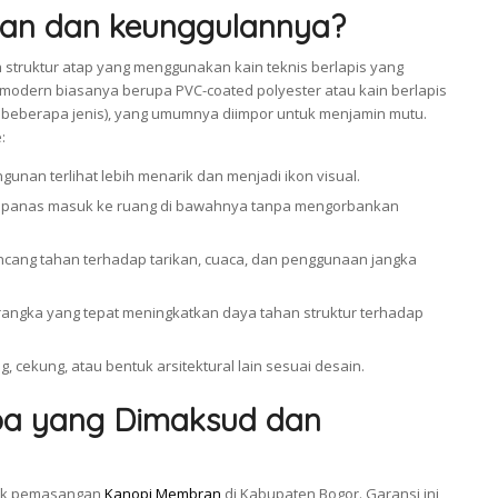
ran dan keunggulannya?
struktur atap yang menggunakan kain teknis berlapis yang
odern biasanya berupa PVC-coated polyester atau kain berlapis
 beberapa jenis), yang umumnya diimpor untuk menjamin mutu.
:
unan terlihat lebih menarik dan menjadi ikon visual.
 panas masuk ke ruang di bawahnya tanpa mengorbankan
cang tahan terhadap tarikan, cuaca, dan penggunaan jangka
angka yang tepat meningkatkan daya tahan struktur terhadap
g, cekung, atau bentuk arsitektural lain sesuai desain.
pa yang Dimaksud dan
tuk pemasangan
Kanopi Membran
di Kabupaten Bogor. Garansi ini