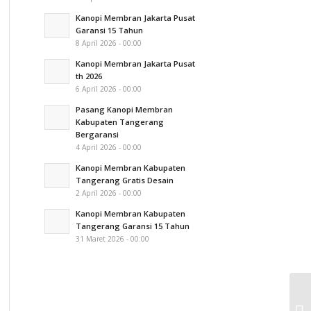
Kanopi Membran Jakarta Pusat
Garansi 15 Tahun
8 April 2026 - 00:00
Kanopi Membran Jakarta Pusat
th 2026
6 April 2026 - 00:00
Pasang Kanopi Membran
Kabupaten Tangerang
Bergaransi
4 April 2026 - 00:00
Kanopi Membran Kabupaten
Tangerang Gratis Desain
2 April 2026 - 00:00
Kanopi Membran Kabupaten
Tangerang Garansi 15 Tahun
31 Maret 2026 - 00:00
Ka