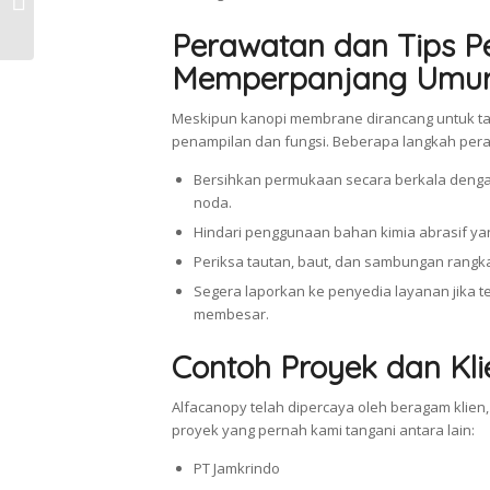
th 2026
Perawatan dan Tips P
Memperpanjang Umur
Meskipun kanopi membrane dirancang untuk t
penampilan dan fungsi. Beberapa langkah pera
Bersihkan permukaan secara berkala denga
noda.
Hindari penggunaan bahan kimia abrasif y
Periksa tautan, baut, dan sambungan rangka
Segera laporkan ke penyedia layanan jika te
membesar.
Contoh Proyek dan Kl
Alfacanopy telah dipercaya oleh beragam klien
proyek yang pernah kami tangani antara lain:
PT Jamkrindo