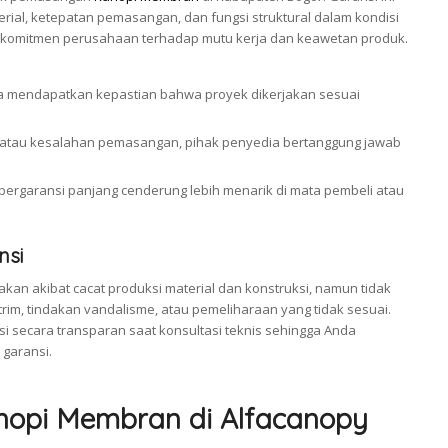
terial, ketepatan pemasangan, dan fungsi struktural dalam kondisi
 komitmen perusahaan terhadap mutu kerja dan keawetan produk.
da mendapatkan kepastian bahwa proyek dikerjakan sesuai
ial atau kesalahan pemasangan, pihak penyedia bertanggung jawab
 bergaransi panjang cenderung lebih menarik di mata pembeli atau
nsi
akan akibat cacat produksi material dan konstruksi, namun tidak
im, tindakan vandalisme, atau pemeliharaan yang tidak sesuai.
i secara transparan saat konsultasi teknis sehingga Anda
garansi.
nopi Membran di Alfacanopy