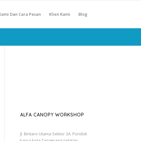
Kami Dan Cara Pesan
Klien Kami
Blog
ALFA CANOPY WORKSHOP
Jl. Bintaro Utama Sektor 3A. Pondok
karya kota Tangerang selatan.