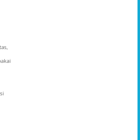
tas,
pakai
si