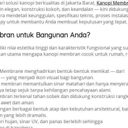
 solusi kanopi berkualitas di Jakarta Barat,
Kanopi Memb
n elegan, konstruksi kokoh, dan keandalan — kini didukun
ra mendetail keunggulan, spesifikasi teknis, proses instalas
nopy untuk membantu Anda membuat keputusan yang tepat.
bran untuk Bangunan Anda?
 nilai estetika tinggi dan karakteristik fungsional yang sul
alasan utama mengapa kanopi membran cocok untuk rumah, r
Membrane menghadirkan bentuk-bentuk memikat — dari
 — yang menjadi ikon visual bagi bangunan.
membran memantulkan sinar matahari dan hanya menyer
ya tetap sejuk tanpa kehilangan pencahayaan alami.
bran terkenal tahan sobek dan didukung konstruksi rang
 awet dan aman.
ngan berbagai bentuk atap dan kebutuhan arsitektural, ba
 yang lebih dramatis.
ri hujan, sinar UV, dan panas berlebih sehingga
or di bawahnya.