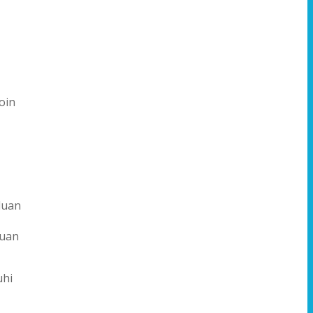
oin
duan
juan
uhi