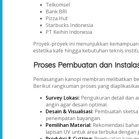
Telkomsel
Bank BRI
Pizza Hut
Starbucks Indonesia
PT Keihin Indonesia
Proyek-proyek ini menunjukkan kemampuan A
estetika kafe hingga kebutuhan teknis institu
Proses Pembuatan dan Instala
Pemasangan kanopi membran melibatkan bebera
Berikut rangkuman proses yang diaplikasika
Survey Lokasi:
Pengukuran detail dan an
angin agar desain optimal.
Desain & Visualisasi:
Pembuatan sketsa 
penempatan bayangan.
Pemilihan Material:
Rekomendasi bahan 
lapisan UV untuk area terbuka dengan p
Produksi & Cutting:
Pembuatan kain mem