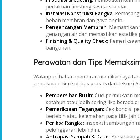
perlakuan finishing sesuai standar.
Instalasi Konstruksi Rangka:
Pemasanga
beban membran dan gaya angin.
Pengencangan Membran:
Memastikan t
genangan air dan memastikan estetika
Finishing & Quality Check:
Pemeriksaan 
bangunan.
Perawatan dan Tips Memaksi
Walaupun bahan membran memiliki daya tah
pemakaian. Berikut tips praktis dari teknisi A
Pembersihan Rutin:
Cuci permukaan mem
setahun atau lebih sering jika berada di
Pemeriksaan Tegangan:
Cek kondisi p
berlebih atau kelemahan pada titik jahit
Periksa Rangka:
Inspeksi sambungan ran
pelonggaran lebih dini.
Antisipasi Sampah & Daun:
Bersihkan g