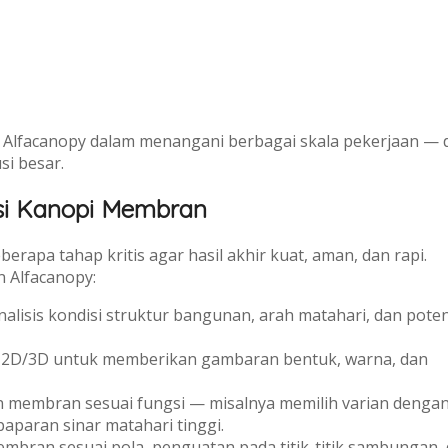
lfacanopy dalam menangani berbagai skala pekerjaan — d
si besar.
si Kanopi Membran
pa tahap kritis agar hasil akhir kuat, aman, dan rapi.
n Alfacanopy:
alisis kondisi struktur bangunan, arah matahari, dan poten
2D/3D untuk memberikan gambaran bentuk, warna, dan
membran sesuai fungsi — misalnya memilih varian denga
aparan sinar matahari tinggi.
bran sesuai pola, penguatan pada titik-titik sambungan,