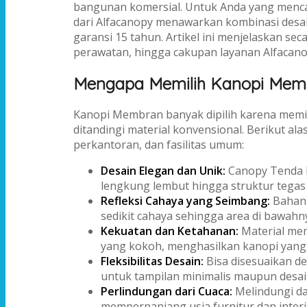
bangunan komersial. Untuk Anda yang mencari
dari Alfacanopy menawarkan kombinasi desai
garansi 15 tahun. Artikel ini menjelaskan seca
perawatan, hingga cakupan layanan Alfaca
Mengapa Memilih Kanopi Mem
Kanopi Membran banyak dipilih karena memiliki
ditandingi material konvensional. Berikut 
perkantoran, dan fasilitas umum:
Desain Elegan dan Unik:
Canopy Tenda 
lengkung lembut hingga struktur tegas
Refleksi Cahaya yang Seimbang:
Bahan 
sedikit cahaya sehingga area di bawahn
Kekuatan dan Ketahanan:
Material mem
yang kokoh, menghasilkan kanopi yang
Fleksibilitas Desain:
Bisa disesuaikan de
untuk tampilan minimalis maupun desain
Perlindungan dari Cuaca:
Melindungi da
memperpanjang usia furnitur dan interi