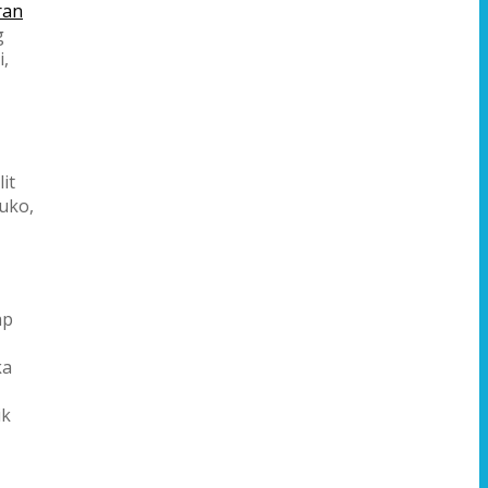
ran
g
i,
it
uko,
ap
ka
ik