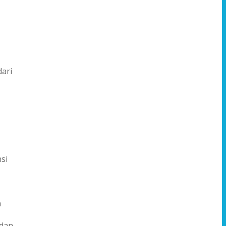
ari
si
n
 dan