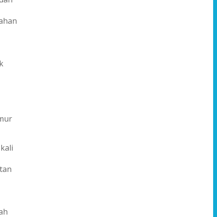
nahan
k
mur
kali
tan
ah