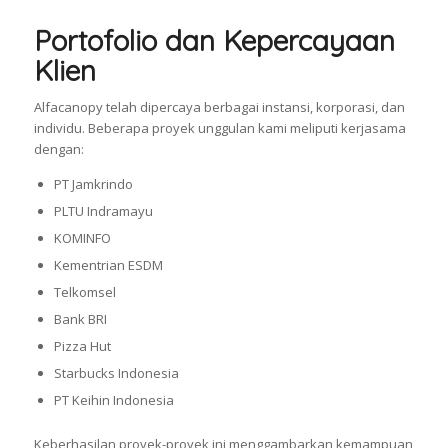
Portofolio dan Kepercayaan
Klien
Alfacanopy telah dipercaya berbagai instansi, korporasi, dan
individu. Beberapa proyek unggulan kami meliputi kerjasama
dengan:
PT Jamkrindo
PLTU Indramayu
KOMINFO
Kementrian ESDM
Telkomsel
Bank BRI
Pizza Hut
Starbucks Indonesia
PT Keihin Indonesia
Keberhasilan proyek-proyek ini menggambarkan kemampuan