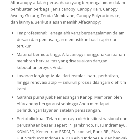
Alfacanopy adalah perusahaan yang berpengalaman dalam
pembuatan berbagai jenis canopy: Canopy Kain, Canopy
Awning Gulung, Tenda Membrane, Canopy Polycarbonate,
dan lainnya. Berikut alasan memilih Alfacanopy:
Tim profesional: Tenaga ahli yang berpengalaman dalam
desain dan pemasangan memastikan hasil rapih dan
terukur.
Material bermutu tinggi: Alfacanopy menggunakan bahan
membran berkualitas yang disesuaikan dengan
kebutuhan proyek Anda.
Layanan lengkap: Mulai dari instalasi baru, perbaikan,
hingga renovasi atap — seluruh proses ditangani oleh tim
kami.
Garansi purna jual: Pemasangan Kanopi Membran oleh
Alfacanopy bergaransi sehingga Anda mendapat
perlindungan layanan setelah pemasangan.
Portofolio kuat: Telah dipercaya oleh institusi nasional dan
perusahaan besar, seperti PT Jamkrindo, PLTU Indramayu,
KOMINFO, Kementrian ESDM, Telkomsel, Bank BRI, Pizza
Hut, Starbucks Indonesia, PT Keihin Indonesia, dan banyak