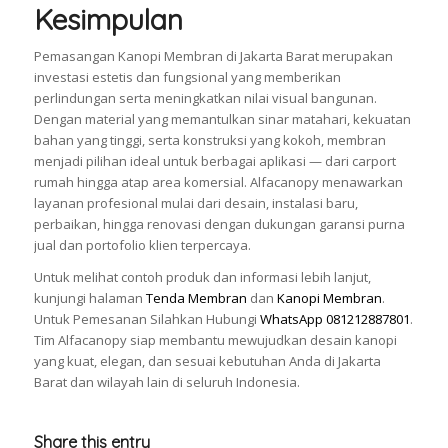
Kesimpulan
Pemasangan Kanopi Membran di Jakarta Barat merupakan
investasi estetis dan fungsional yang memberikan
perlindungan serta meningkatkan nilai visual bangunan.
Dengan material yang memantulkan sinar matahari, kekuatan
bahan yang tinggi, serta konstruksi yang kokoh, membran
menjadi pilihan ideal untuk berbagai aplikasi — dari carport
rumah hingga atap area komersial. Alfacanopy menawarkan
layanan profesional mulai dari desain, instalasi baru,
perbaikan, hingga renovasi dengan dukungan garansi purna
jual dan portofolio klien terpercaya.
Untuk melihat contoh produk dan informasi lebih lanjut,
kunjungi halaman
Tenda Membran
dan
Kanopi Membran
.
Untuk Pemesanan Silahkan Hubungi
WhatsApp 081212887801
.
Tim Alfacanopy siap membantu mewujudkan desain kanopi
yang kuat, elegan, dan sesuai kebutuhan Anda di Jakarta
Barat dan wilayah lain di seluruh Indonesia.
Share this entry