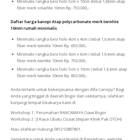
Minimalis rangka besi holo 5cm x 10cm (tebal 1,6)mm atap
fiber merk solarlite 10mm Rp. 750.000,-
Daftar harga kanopi Atap polycarbonate merk twinlite
10mm rumah minimalis
Minimalis rangka besi holo 4cm x 4cm ( tebal 1,6 )mm atap
fiber merk twinlite 10mm Rp. 650.000,-
Minimalis rangka besi holo 4cm x 6cm ( tebal 1,6 )mm atap
fiber merk twinlite 10mm Rp. 750.000,-
Minimalis rangka besi holo 5cm x 10cm ( tebal 1,6 )mm atap
fiber merk twinlite 10mm Rp. 850.000,-
Anda tertarik untuk bekerjasama dengan Alfa Canopy? Bagi
Anda yang tinggal di daerah Bogor dan sekitarnya, silahkan
kunjungi tempat lokakarya kami di
Workshop 1 : Perumahan RANCAMAYA Ciawi Bogor
Workshop 2 : Jl Raya Cibatu Cisaat (depan Klinik Pak OTOH)
Atau silahkan hubungi 081212887801.
Sementara untuk Anda yang tinggal di Banjarbaru, website