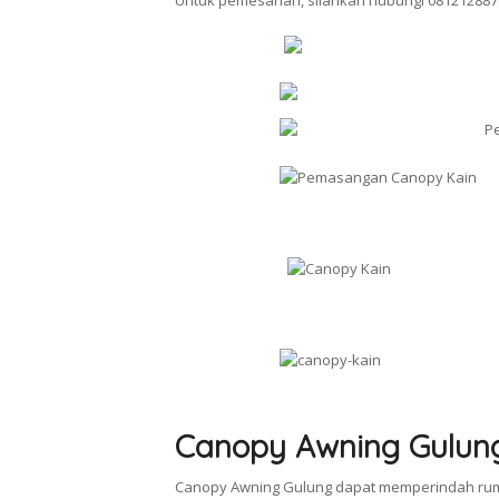
Untuk pemesanan, silahkan hubungi 081212887
Canopy Awning Gulun
Canopy Awning Gulung dapat memperindah rum