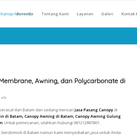
Beranda
Tentang Kami
Layanan
Galeri
Kontak 
Membrane, Awning, dan Polycarbonate di
y
alfa
 berasal dari Batam dan sedang mencari
Jasa Pasang Canopy
di
in di Batam, Canopy Awning di Batam, Canopy Awning Gulung
am
. Untuk pemesanan, silahkan hubungi 081212887801.
 berdomisili di Batam namun kami menyediakan jasa untuk Anda