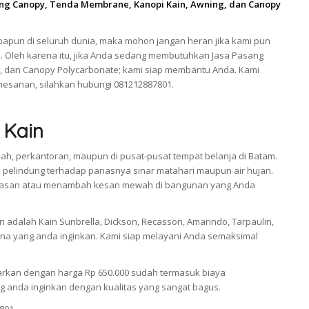
ang Canopy, Tenda Membrane, Kanopi Kain, Awning, dan Canopy
apun di seluruh dunia, maka mohon jangan heran jika kami pun
. Oleh karena itu, jika Anda sedang membutuhkan Jasa Pasang
, dan Canopy Polycarbonate; kami siap membantu Anda. Kami
esanan, silahkan hubungi 081212887801.
 Kain
ah, perkantoran, maupun di pusat-pusat tempat belanja di Batam.
pelindung terhadap panasnya sinar matahari maupun air hujan.
i hiasan atau menambah kesan mewah di bangunan yang Anda
adalah Kain Sunbrella, Dickson, Recasson, Amarindo, Tarpaulin,
a yang anda inginkan. Kami siap melayani Anda semaksimal
arkan dengan harga Rp 650.000 sudah termasuk biaya
 anda inginkan dengan kualitas yang sangat bagus.