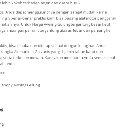
an lebih kokoh terhadap angin dan cuaca buruk.
tis. Anda dapat menggulungnya dengan sangat mudah karna
 ingin benar-benar praktis kami bisa pasang alat motor penggerak
akan nya. Untuk Harga Awning Gulung tergantung besar kecil
gan hitungan per unit tergantung ukuran lebar dan panjang ke
ktis, bisa dibuka dan ditutup sesuai dengan keinginan Anda.
rangka Alumunium Galvanis yang di jamin tahan karat dan
nggi serta terkesan mewah. Kami akan membantu Anda semaksimal
ah anda.
801.