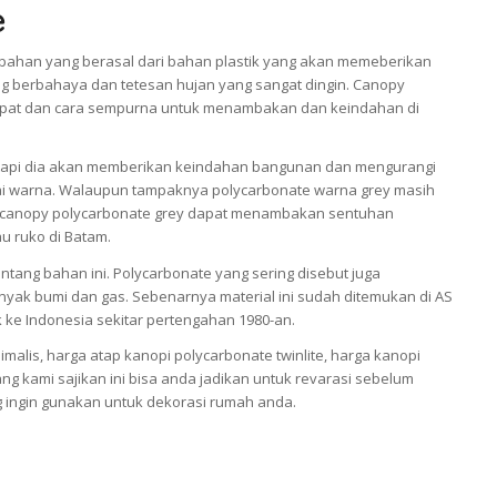
e
bahan yang berasal dari bahan plastik yang akan memeberikan
ng berbahaya dan tetesan hujan yang sangat dingin. Canopy
 tepat dan cara sempurna untuk menambakan dan keindahan di
tetapi dia akan memberikan keindahan bangunan dan mengurangi
ai warna. Walaupun tampaknya polycarbonate warna grey masih
tap canopy polycarbonate grey dapat menambakan sentuhan
au ruko di Batam.
tang bahan ini. Polycarbonate yang sering disebut juga
inyak bumi dan gas. Sebenarnya material ini sudah ditemukan di AS
k ke Indonesia sekitar pertengahan 1980-an.
alis, harga atap kanopi polycarbonate twinlite, harga kanopi
ang kami sajikan ini bisa anda jadikan untuk revarasi sebelum
 ingin gunakan untuk dekorasi rumah anda.