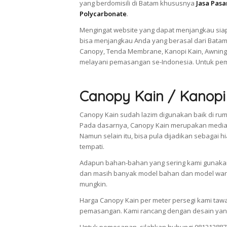
yang berdomisili di Batam khususnya
Jasa Pas
Polycarbonate
.
Mengingat website yang dapat menjangkau siap
bisa menjangkau Anda yang berasal dari Batam
Canopy, Tenda Membrane, Kanopi Kain, Awning
melayani pemasangan se-Indonesia. Untuk pem
Canopy Kain / Kanopi
Canopy Kain sudah lazim digunakan baik di rum
Pada dasarnya, Canopy Kain merupakan media 
Namun selain itu, bisa pula dijadikan sebaga
tempati.
Adapun bahan-bahan yang sering kami gunakan 
dan masih banyak model bahan dan model warn
mungkin.
Harga Canopy Kain per meter persegi kami taw
pemasangan. Kami rancang dengan desain yang