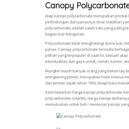
Canopy Polycarbonat
Atap kanopi polycarbonate merupakan produk 
perlindungan dari panasnya sinar matahari ya
polycarbonate adalah salah satu yang paling
bagian luar bangunan.
Polycarbonate tidak menghalangi dunia luar, 
panas. Canopy polycarbonate tersedia berbag
pilihan yang terpopuler di saat ini, sebuah a
intividualitas dan gaya untuk, rumah, kantor, at
Mungkin masih banyak orang yang belum tau ten
eningeering plastic, merupakan hasil sintesa m
dan Jerman sejak tahun 1956, tetapi baru masu
Kami tawarkan harga kanopi polycarbonate minim
polycarbonate solarlite, Harga kanopi terbaruy
memutuskan untuk beli / memesan kanopi yang