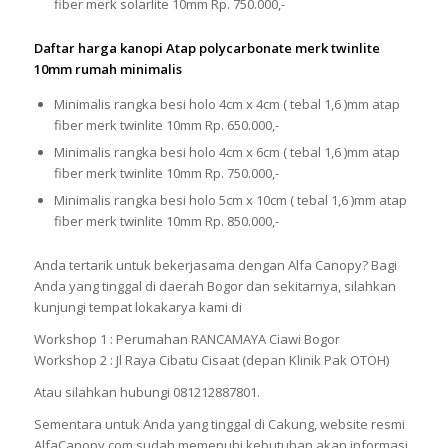
fiber merk solarlite 10mm Rp. 750.000,-
Daftar harga kanopi Atap polycarbonate merk twinlite
10mm rumah minimalis
Minimalis rangka besi holo 4cm x 4cm ( tebal 1,6 )mm atap
fiber merk twinlite 10mm Rp. 650.000,-
Minimalis rangka besi holo 4cm x 6cm ( tebal 1,6 )mm atap
fiber merk twinlite 10mm Rp. 750.000,-
Minimalis rangka besi holo 5cm x 10cm ( tebal 1,6 )mm atap
fiber merk twinlite 10mm Rp. 850.000,-
Anda tertarik untuk bekerjasama dengan Alfa Canopy? Bagi
Anda yang tinggal di daerah Bogor dan sekitarnya, silahkan
kunjungi tempat lokakarya kami di
Workshop 1 : Perumahan RANCAMAYA Ciawi Bogor
Workshop 2 : Jl Raya Cibatu Cisaat (depan Klinik Pak OTOH)
Atau silahkan hubungi 081212887801.
Sementara untuk Anda yang tinggal di Cakung, website resmi
AlfaCanopy.com sudah memenuhi kebutuhan akan informasi