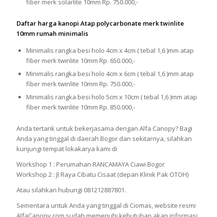
fiber merk solarlite 10mm Rp. 750.000,-
Daftar harga kanopi Atap polycarbonate merk twinlite
10mm rumah minimalis
Minimalis rangka besi holo 4cm x 4cm ( tebal 1,6 )mm atap
fiber merk twinlite 10mm Rp. 650.000,-
Minimalis rangka besi holo 4cm x 6cm ( tebal 1,6 )mm atap
fiber merk twinlite 10mm Rp. 750.000,-
Minimalis rangka besi holo 5cm x 10cm ( tebal 1,6 )mm atap
fiber merk twinlite 10mm Rp. 850.000,-
Anda tertarik untuk bekerjasama dengan Alfa Canopy? Bagi
Anda yang tinggal di daerah Bogor dan sekitarnya, silahkan
kunjungi tempat lokakarya kami di
Workshop 1 : Perumahan RANCAMAYA Ciawi Bogor
Workshop 2 : Jl Raya Cibatu Cisaat (depan Klinik Pak OTOH)
Atau silahkan hubungi 081212887801.
Sementara untuk Anda yang tinggal di Ciomas, website resmi
AlfaCanopy.com sudah memenuhi kebutuhan akan informasi