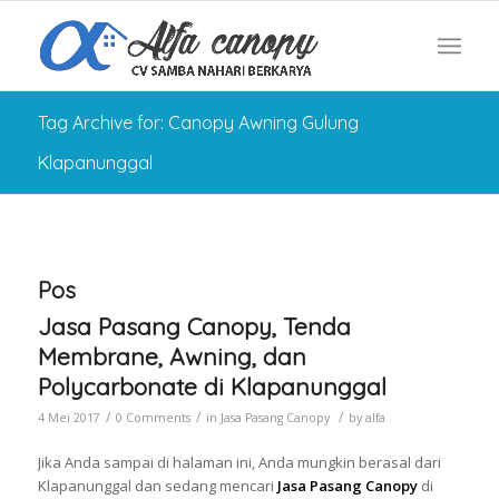
Tag Archive for: Canopy Awning Gulung
Klapanunggal
Pos
Jasa Pasang Canopy, Tenda
Membrane, Awning, dan
Polycarbonate di Klapanunggal
/
/
/
4 Mei 2017
0 Comments
in
Jasa Pasang Canopy
by
alfa
Jika Anda sampai di halaman ini, Anda mungkin berasal dari
Klapanunggal dan sedang mencari
Jasa Pasang Canopy
di