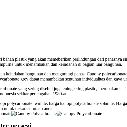
 bahan plastik yang akan memeberikan perlindungan dari panasnya sin
 sempurna untuk menambakan dan keindahan di bagian luar bangunan.
rikan keindahan bangunan dan mengurangi panas. Canopy polycarbonat
olycarbonate grey dapat menambakan sentuhan intividualitas dan gaya un
rbonate yang sering disebut juga eningeering plastic, merupakan hasil
ndonesia sekitar pertengahan 1980-an.
i polycarbonate twinlite, harga kanopi polycarbonate solarlite, Harga 
n untuk dekorasi rumah anda.
ter persegi