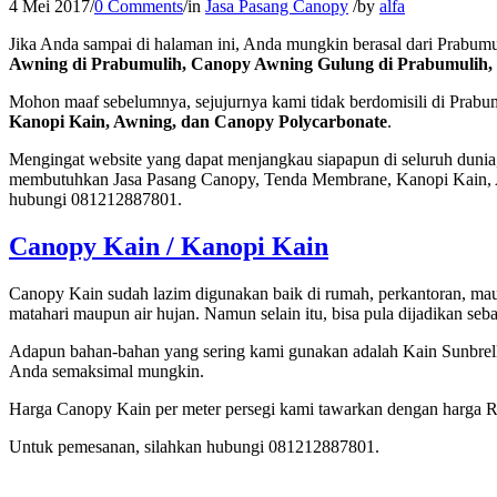
4 Mei 2017
/
0 Comments
/
in
Jasa Pasang Canopy
/
by
alfa
Jika Anda sampai di halaman ini, Anda mungkin berasal dari Prabum
Awning di Prabumulih, Canopy Awning Gulung di Prabumulih, 
Mohon maaf sebelumnya, sejujurnya kami tidak berdomisili di Prab
Kanopi Kain, Awning, dan Canopy Polycarbonate
.
Mengingat website yang dapat menjangkau siapapun di seluruh dunia
membutuhkan Jasa Pasang Canopy, Tenda Membrane, Kanopi Kain, A
hubungi 081212887801.
Canopy Kain / Kanopi Kain
Canopy Kain sudah lazim digunakan baik di rumah, perkantoran, mau
matahari maupun air hujan. Namun selain itu, bisa pula dijadikan s
Adapun bahan-bahan yang sering kami gunakan adalah Kain Sunbrell
Anda semaksimal mungkin.
Harga Canopy Kain per meter persegi kami tawarkan dengan harga R
Untuk pemesanan, silahkan hubungi 081212887801.