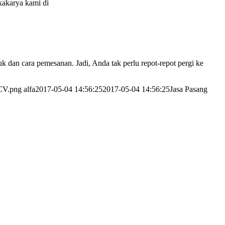
kakarya kami di
dan cara pemesanan. Jadi, Anda tak perlu repot-repot pergi ke
-CV.png
alfa
2017-05-04 14:56:25
2017-05-04 14:56:25
Jasa Pasang