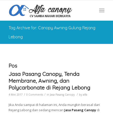
Tag Archive for: Canopy Awning Gulung Rejang
Lebong
Pos
Jasa Pasang Canopy, Tenda
Membrane, Awning, dan
Polycarbonate di Rejang Lebong
/
/
/
4 Mei 2017
0 Comments
in
Jasa Pasang Canopy
by
alfa
Jika Anda sampai di halaman ini, Anda mungkin berasal dari
Rejang Lebong dan sedang mencari
Jasa Pasang Canopy
di