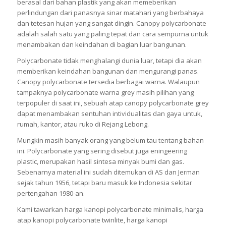
berasal dari bahan plastik yang akan memeberikan
perlindungan dari panasnya sinar matahari yang berbahaya
dan tetesan hujan yang sangat dingin. Canopy polycarbonate
adalah salah satu yang paling tepat dan cara sempurna untuk
menambakan dan keindahan di bagian luar bangunan.
Polycarbonate tidak menghalangi dunia luar, tetapi dia akan
memberikan keindahan bangunan dan mengurangi panas.
Canopy polycarbonate tersedia berbagai warna. Walaupun
tampaknya polycarbonate warna grey masih pilihan yang
terpopuler di saat ini, sebuah atap canopy polycarbonate grey
dapat menambakan sentuhan intividualitas dan gaya untuk,
rumah, kantor, atau ruko di Rejang Lebong.
Mungkin masih banyak orang yang belum tau tentang bahan
ini. Polycarbonate yang sering disebut juga eningeering
plastic, merupakan hasil sintesa minyak bumi dan gas.
Sebenarnya material ini sudah ditemukan di AS dan Jerman
sejak tahun 1956, tetapi baru masuk ke Indonesia sekitar
pertengahan 1980-an.
Kami tawarkan harga kanopi polycarbonate minimalis, harga
atap kanopi polycarbonate twinlite, harga kanopi