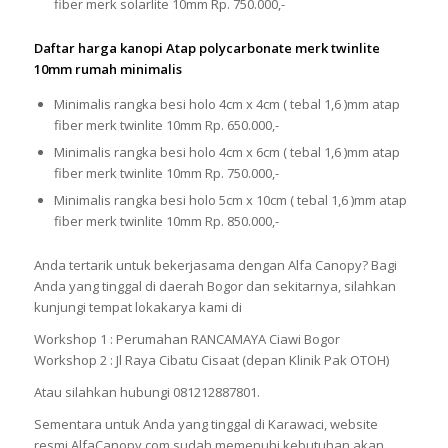
fiber merk solarlite 10mm Rp. 750.000,-
Daftar harga kanopi Atap polycarbonate merk twinlite
10mm rumah minimalis
Minimalis rangka besi holo 4cm x 4cm ( tebal 1,6 )mm atap
fiber merk twinlite 10mm Rp. 650.000,-
Minimalis rangka besi holo 4cm x 6cm ( tebal 1,6 )mm atap
fiber merk twinlite 10mm Rp. 750.000,-
Minimalis rangka besi holo 5cm x 10cm ( tebal 1,6 )mm atap
fiber merk twinlite 10mm Rp. 850.000,-
Anda tertarik untuk bekerjasama dengan Alfa Canopy? Bagi
Anda yang tinggal di daerah Bogor dan sekitarnya, silahkan
kunjungi tempat lokakarya kami di
Workshop 1 : Perumahan RANCAMAYA Ciawi Bogor
Workshop 2 : Jl Raya Cibatu Cisaat (depan Klinik Pak OTOH)
Atau silahkan hubungi 081212887801.
Sementara untuk Anda yang tinggal di Karawaci, website
resmi AlfaCanopy.com sudah memenuhi kebutuhan akan