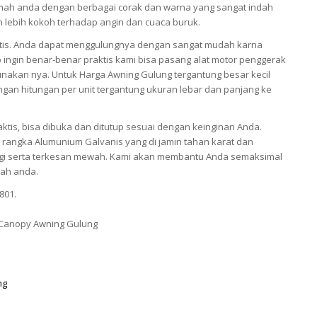
ah anda dengan berbagai corak dan warna yang sangat indah
an lebih kokoh terhadap angin dan cuaca buruk.
tis. Anda dapat menggulungnya dengan sangat mudah karna
 ingin benar-benar praktis kami bisa pasang alat motor penggerak
akan nya. Untuk Harga Awning Gulung tergantung besar kecil
gan hitungan per unit tergantung ukuran lebar dan panjang ke
ktis, bisa dibuka dan ditutup sesuai dengan keinginan Anda.
rangka Alumunium Galvanis yang di jamin tahan karat dan
nggi serta terkesan mewah. Kami akan membantu Anda semaksimal
ah anda.
801.