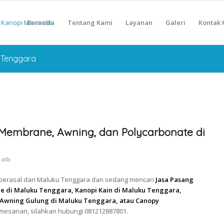
Beranda
Tentang Kami
Layanan
Galeri
Kontak 
u Tenggara
Membrane, Awning, dan Polycarbonate di
y
alfa
n berasal dari Maluku Tenggara dan sedang mencari
Jasa Pasang
 di Maluku Tenggara, Kanopi Kain di Maluku Tenggara,
Awning Gulung di Maluku Tenggara, atau Canopy
emesanan, silahkan hubungi 081212887801.