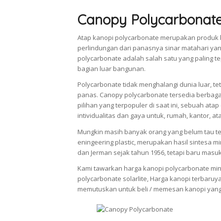
Canopy Polycarbonat
Atap kanopi polycarbonate merupakan produk 
perlindungan dari panasnya sinar matahari ya
polycarbonate adalah salah satu yang paling
bagian luar bangunan.
Polycarbonate tidak menghalangi dunia luar, 
panas. Canopy polycarbonate tersedia berbag
pilihan yang terpopuler di saat ini, sebuah a
intividualitas dan gaya untuk, rumah, kantor, a
Mungkin masih banyak orang yang belum tau ten
eningeering plastic, merupakan hasil sintesa m
dan Jerman sejak tahun 1956, tetapi baru masu
Kami tawarkan harga kanopi polycarbonate minim
polycarbonate solarlite, Harga kanopi terbaruy
memutuskan untuk beli / memesan kanopi yang