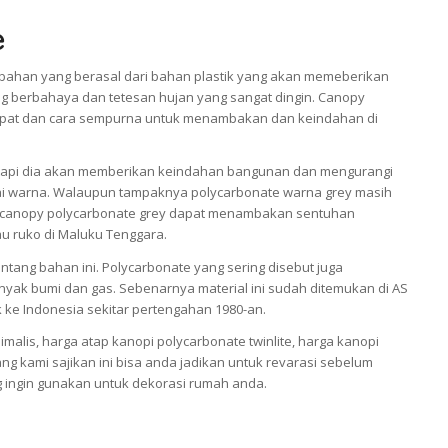
e
bahan yang berasal dari bahan plastik yang akan memeberikan
ng berbahaya dan tetesan hujan yang sangat dingin. Canopy
 tepat dan cara sempurna untuk menambakan dan keindahan di
tetapi dia akan memberikan keindahan bangunan dan mengurangi
ai warna. Walaupun tampaknya polycarbonate warna grey masih
tap canopy polycarbonate grey dapat menambakan sentuhan
tau ruko di Maluku Tenggara.
tang bahan ini. Polycarbonate yang sering disebut juga
inyak bumi dan gas. Sebenarnya material ini sudah ditemukan di AS
k ke Indonesia sekitar pertengahan 1980-an.
alis, harga atap kanopi polycarbonate twinlite, harga kanopi
ang kami sajikan ini bisa anda jadikan untuk revarasi sebelum
 ingin gunakan untuk dekorasi rumah anda.