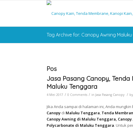
Tag Archive for: Canopy Awning Maluk
Pos
Jasa Pasang Canopy, Tenda 
Maluku Tenggara
/
/
/
4 Mei 2017
0 Comments
in
Jasa Pasang Canopy
b
Jika Anda sampai di halaman ini, Anda mungki
Canopy
di
Maluku Tenggara
,
Tenda Membrane
Canopy Awning di Maluku Tenggara, Canopy 
Polycarbonate di Maluku Tenggara
. Untuk p