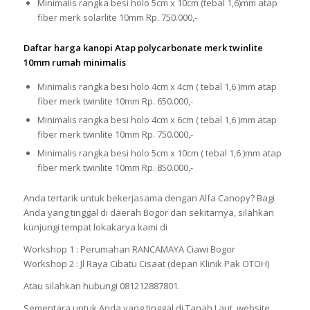
Minimalis rangka besi holo 5cm x 10cm (tebal 1,6)mm atap
fiber merk solarlite 10mm Rp. 750.000,-
Daftar harga kanopi Atap polycarbonate merk twinlite
10mm rumah minimalis
Minimalis rangka besi holo 4cm x 4cm ( tebal 1,6 )mm atap
fiber merk twinlite 10mm Rp. 650.000,-
Minimalis rangka besi holo 4cm x 6cm ( tebal 1,6 )mm atap
fiber merk twinlite 10mm Rp. 750.000,-
Minimalis rangka besi holo 5cm x 10cm ( tebal 1,6 )mm atap
fiber merk twinlite 10mm Rp. 850.000,-
Anda tertarik untuk bekerjasama dengan Alfa Canopy? Bagi
Anda yang tinggal di daerah Bogor dan sekitarnya, silahkan
kunjungi tempat lokakarya kami di
Workshop 1 : Perumahan RANCAMAYA Ciawi Bogor
Workshop 2 : Jl Raya Cibatu Cisaat (depan Klinik Pak OTOH)
Atau silahkan hubungi 081212887801.
Sementara untuk Anda yang tinggal di Tanah Laut, website