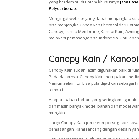
yang berdomisili di Batam khususnya
Jasa Pas
Polycarbonate
.
Mengingat website yang dapat menjangkau siap
bisa menjangkau Anda yang berasal dari Batam
Canopy, Tenda Membrane, Kanopi Kain, Awning
melayani pemasangan se-Indonesia. Untuk pem
Canopy Kain / Kanopi
Canopy Kain sudah lazim digunakan baik di rum
Pada dasarnya, Canopy Kain merupakan media 
Namun selain itu, bisa pula dijadikan sebaga
tempati.
Adapun bahan-bahan yang sering kami gunakan 
dan masih banyak model bahan dan model warn
mungkin.
Harga Canopy Kain per meter persegi kami taw
pemasangan. Kami rancang dengan desain yang