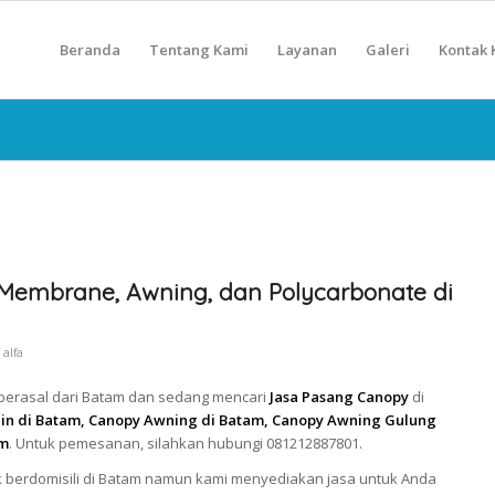
Beranda
Tentang Kami
Layanan
Galeri
Kontak 
Membrane, Awning, dan Polycarbonate di
y
alfa
 berasal dari Batam dan sedang mencari
Jasa Pasang Canopy
di
in di Batam, Canopy Awning di Batam, Canopy Awning Gulung
am
. Untuk pemesanan, silahkan hubungi 081212887801.
 berdomisili di Batam namun kami menyediakan jasa untuk Anda