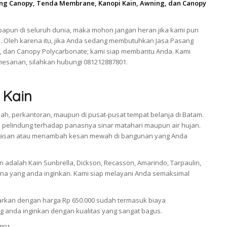
ang Canopy, Tenda Membrane, Kanopi Kain, Awning, dan Canopy
apun di seluruh dunia, maka mohon jangan heran jika kami pun
. Oleh karena itu, jika Anda sedang membutuhkan Jasa Pasang
, dan Canopy Polycarbonate; kami siap membantu Anda. Kami
esanan, silahkan hubungi 081212887801.
 Kain
ah, perkantoran, maupun di pusat-pusat tempat belanja di Batam.
pelindung terhadap panasnya sinar matahari maupun air hujan.
i hiasan atau menambah kesan mewah di bangunan yang Anda
adalah Kain Sunbrella, Dickson, Recasson, Amarindo, Tarpaulin,
a yang anda inginkan. Kami siap melayani Anda semaksimal
arkan dengan harga Rp 650.000 sudah termasuk biaya
 anda inginkan dengan kualitas yang sangat bagus.