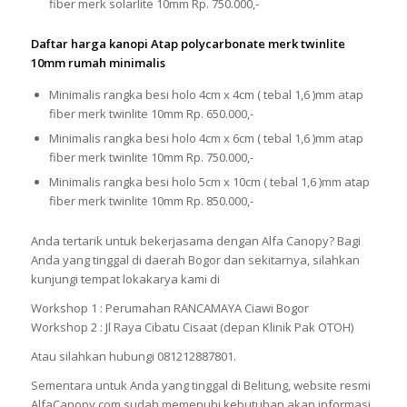
fiber merk solarlite 10mm Rp. 750.000,-
Daftar harga kanopi Atap polycarbonate merk twinlite
10mm rumah minimalis
Minimalis rangka besi holo 4cm x 4cm ( tebal 1,6 )mm atap
fiber merk twinlite 10mm Rp. 650.000,-
Minimalis rangka besi holo 4cm x 6cm ( tebal 1,6 )mm atap
fiber merk twinlite 10mm Rp. 750.000,-
Minimalis rangka besi holo 5cm x 10cm ( tebal 1,6 )mm atap
fiber merk twinlite 10mm Rp. 850.000,-
Anda tertarik untuk bekerjasama dengan Alfa Canopy? Bagi
Anda yang tinggal di daerah Bogor dan sekitarnya, silahkan
kunjungi tempat lokakarya kami di
Workshop 1 : Perumahan RANCAMAYA Ciawi Bogor
Workshop 2 : Jl Raya Cibatu Cisaat (depan Klinik Pak OTOH)
Atau silahkan hubungi 081212887801.
Sementara untuk Anda yang tinggal di Belitung, website resmi
AlfaCanopy.com sudah memenuhi kebutuhan akan informasi