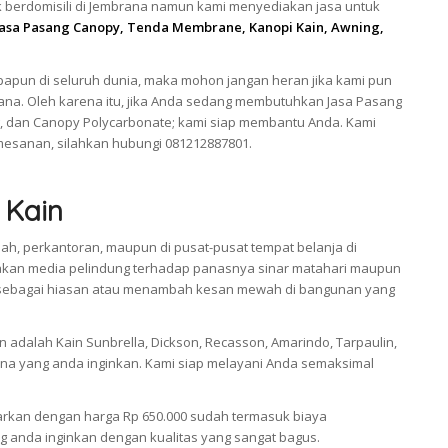
 berdomisili di Jembrana namun kami menyediakan jasa untuk
Jasa Pasang Canopy, Tenda Membrane, Kanopi Kain, Awning,
apun di seluruh dunia, maka mohon jangan heran jika kami pun
ana. Oleh karena itu, jika Anda sedang membutuhkan Jasa Pasang
, dan Canopy Polycarbonate; kami siap membantu Anda. Kami
esanan, silahkan hubungi 081212887801.
 Kain
ah, perkantoran, maupun di pusat-pusat tempat belanja di
akan media pelindung terhadap panasnya sinar matahari maupun
ikan sebagai hiasan atau menambah kesan mewah di bangunan yang
adalah Kain Sunbrella, Dickson, Recasson, Amarindo, Tarpaulin,
a yang anda inginkan. Kami siap melayani Anda semaksimal
arkan dengan harga Rp 650.000 sudah termasuk biaya
 anda inginkan dengan kualitas yang sangat bagus.