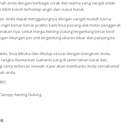
ah anda dengan berbagai corak dan warna yang sangat indah
an lebih kokoh terhadap angin dan cuaca buruk.
tis. Anda dapat menggulungnya dengan sangat mudah karna
 ingin benar-benar praktis kami bisa pasang alat motor penggerak
akan nya. Untuk Harga Awning Gulung tergantung besar kecil
gan hitungan per unit tergantung ukuran lebar dan panjang ke
ktis, bisa dibuka dan ditutup sesuai dengan keinginan Anda.
rangka Alumunium Galvanis yang di jamin tahan karat dan
nggi serta terkesan mewah. Kami akan membantu Anda semaksimal
ah anda.
801.