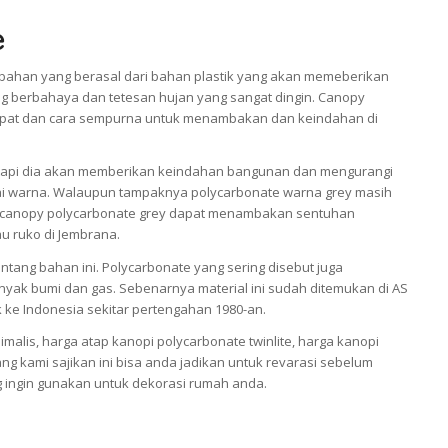
e
bahan yang berasal dari bahan plastik yang akan memeberikan
ng berbahaya dan tetesan hujan yang sangat dingin. Canopy
 tepat dan cara sempurna untuk menambakan dan keindahan di
tetapi dia akan memberikan keindahan bangunan dan mengurangi
ai warna. Walaupun tampaknya polycarbonate warna grey masih
tap canopy polycarbonate grey dapat menambakan sentuhan
au ruko di Jembrana.
tang bahan ini. Polycarbonate yang sering disebut juga
inyak bumi dan gas. Sebenarnya material ini sudah ditemukan di AS
k ke Indonesia sekitar pertengahan 1980-an.
alis, harga atap kanopi polycarbonate twinlite, harga kanopi
ang kami sajikan ini bisa anda jadikan untuk revarasi sebelum
 ingin gunakan untuk dekorasi rumah anda.