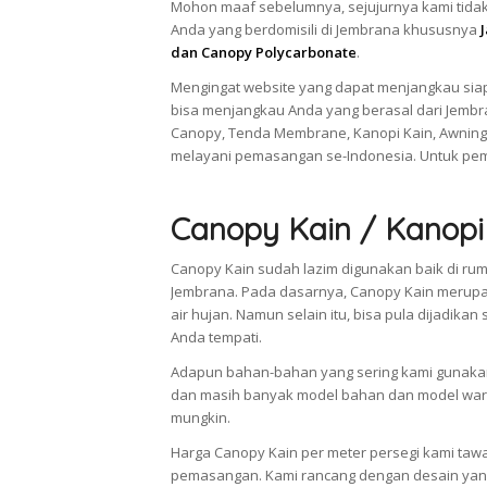
Mohon maaf sebelumnya, sejujurnya kami tidak
Anda yang berdomisili di Jembrana khususnya
dan Canopy Polycarbonate
.
Mengingat website yang dapat menjangkau siap
bisa menjangkau Anda yang berasal dari Jembr
Canopy, Tenda Membrane, Kanopi Kain, Awning
melayani pemasangan se-Indonesia. Untuk pem
Canopy Kain / Kanopi
Canopy Kain sudah lazim digunakan baik di rum
Jembrana. Pada dasarnya, Canopy Kain merup
air hujan. Namun selain itu, bisa pula dijad
Anda tempati.
Adapun bahan-bahan yang sering kami gunakan 
dan masih banyak model bahan dan model warn
mungkin.
Harga Canopy Kain per meter persegi kami taw
pemasangan. Kami rancang dengan desain yang