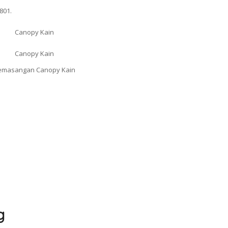
801.
g