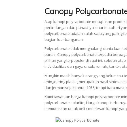
Canopy Polycarbonat
Atap kanopi polycarbonate merupakan produk 
perlindungan dari panasnya sinar matahari ya
polycarbonate adalah salah satu yang paling
bagian luar bangunan.
Polycarbonate tidak menghalangi dunia luar, 
panas. Canopy polycarbonate tersedia berbag
pilihan yang terpopuler di saat ini, sebuah a
intividualitas dan gaya untuk, rumah, kantor, at
Mungkin masih banyak orang yang belum tau ten
eningeering plastic, merupakan hasil sintesa m
dan Jerman sejak tahun 1956, tetapi baru masu
Kami tawarkan harga kanopi polycarbonate minim
polycarbonate solarlite, Harga kanopi terbaruy
memutuskan untuk beli / memesan kanopi yang