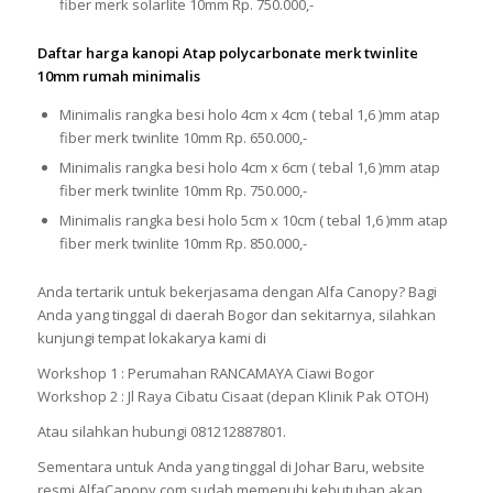
fiber merk solarlite 10mm Rp. 750.000,-
Daftar harga kanopi Atap polycarbonate merk twinlite
10mm rumah minimalis
Minimalis rangka besi holo 4cm x 4cm ( tebal 1,6 )mm atap
fiber merk twinlite 10mm Rp. 650.000,-
Minimalis rangka besi holo 4cm x 6cm ( tebal 1,6 )mm atap
fiber merk twinlite 10mm Rp. 750.000,-
Minimalis rangka besi holo 5cm x 10cm ( tebal 1,6 )mm atap
fiber merk twinlite 10mm Rp. 850.000,-
Anda tertarik untuk bekerjasama dengan Alfa Canopy? Bagi
Anda yang tinggal di daerah Bogor dan sekitarnya, silahkan
kunjungi tempat lokakarya kami di
Workshop 1 : Perumahan RANCAMAYA Ciawi Bogor
Workshop 2 : Jl Raya Cibatu Cisaat (depan Klinik Pak OTOH)
Atau silahkan hubungi 081212887801.
Sementara untuk Anda yang tinggal di Johar Baru, website
resmi AlfaCanopy.com sudah memenuhi kebutuhan akan