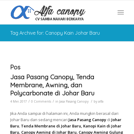
Tag Archive for: Canopy Kain Johar Baru
Pos
Jasa Pasang Canopy, Tenda
Membrane, Awning, dan
Polycarbonate di Johar Baru
/
/
/
4 Mei 2017
0 Comments
in
Jasa Pasang Canopy
by
alfa
Jika Anda sampai di halaman ini, Anda mungkin berasal dari
Johar Baru dan sedang mencari
Jasa Pasang Canopy
di
Johar
Baru
,
Tenda Membrane di Johar Baru, Kanopi Kain di Johar
Baru, Canopy Awning di Johar Baru, Canopy Awning Gulung