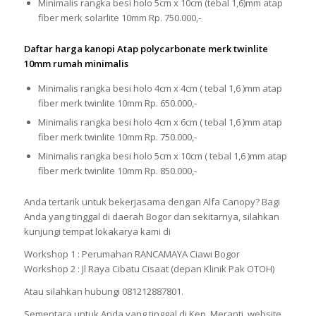
Minimalis rangka besi holo 5cm x 10cm (tebal 1,6)mm atap
fiber merk solarlite 10mm Rp. 750.000,-
Daftar harga kanopi Atap polycarbonate merk twinlite
10mm rumah minimalis
Minimalis rangka besi holo 4cm x 4cm ( tebal 1,6 )mm atap
fiber merk twinlite 10mm Rp. 650.000,-
Minimalis rangka besi holo 4cm x 6cm ( tebal 1,6 )mm atap
fiber merk twinlite 10mm Rp. 750.000,-
Minimalis rangka besi holo 5cm x 10cm ( tebal 1,6 )mm atap
fiber merk twinlite 10mm Rp. 850.000,-
Anda tertarik untuk bekerjasama dengan Alfa Canopy? Bagi
Anda yang tinggal di daerah Bogor dan sekitarnya, silahkan
kunjungi tempat lokakarya kami di
Workshop 1 : Perumahan RANCAMAYA Ciawi Bogor
Workshop 2 : Jl Raya Cibatu Cisaat (depan Klinik Pak OTOH)
Atau silahkan hubungi 081212887801.
Sementara untuk Anda yang tinggal di Kep. Meranti, website