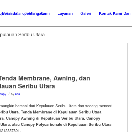
Beranda
Tentang Kami
Layanan
Galeri
Kontak Kami Dan 
epulauan Seribu Utara
Tenda Membrane, Awning, dan
lauan Seribu Utara
/
nopy
by
alfa
 mungkin berasal dari Kepulauan Seribu Utara dan sedang mencari
ribu Utara
,
Tenda Membrane di Kepulauan Seribu Utara,
ara, Canopy Awning di Kepulauan Seribu Utara, Canopy
Utara, atau Canopy Polycarbonate di Kepulauan Seribu Utara
.
81212887801.