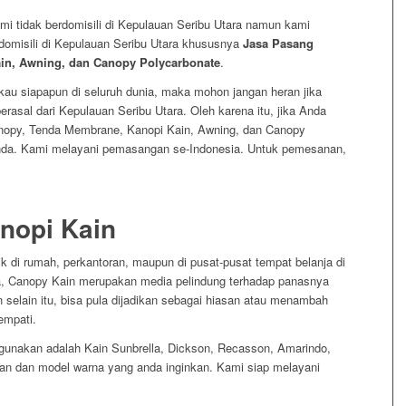
i tidak berdomisili di Kepulauan Seribu Utara namun kami
omisili di Kepulauan Seribu Utara khususnya
Jasa Pasang
in, Awning, dan Canopy Polycarbonate
.
au siapapun di seluruh dunia, maka mohon jangan heran jika
asal dari Kepulauan Seribu Utara. Oleh karena itu, jika Anda
opy, Tenda Membrane, Kanopi Kain, Awning, dan Canopy
nda. Kami melayani pemasangan se-Indonesia. Untuk pemesanan,
nopi Kain
 di rumah, perkantoran, maupun di pusat-pusat tempat belanja di
a, Canopy Kain merupakan media pelindung terhadap panasnya
 selain itu, bisa pula dijadikan sebagai hiasan atau menambah
empati.
gunakan adalah Kain Sunbrella, Dickson, Recasson, Amarindo,
an dan model warna yang anda inginkan. Kami siap melayani