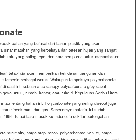
onate
roduk bahan yang berasal dari bahan plastik yang akan
a sinar matahari yang berbahaya dan tetesan hujan yang sangat
alah satu yang paling tepat dan cara sempurna untuk menambakan
 luar, tetapi dia akan memberikan keindahan bangunan dan
te tersedia berbagai warna. Walaupun tampaknya polycarbonate
r di saat ini, sebuah atap canopy polycarbonate grey dapat
 gaya untuk, rumah, kantor, atau ruko di Kepulauan Seribu Utara.
 tau tentang bahan ini. Polycarbonate yang sering disebut juga
intesa minyak bumi dan gas. Sebenarnya material ini sudah
n 1956, tetapi baru masuk ke Indonesia sekitar pertengahan
te minimalis, harga atap kanopi polycarbonate twinlite, harga
anopi terbaruyang kami sajikan ini bisa anda jadikan untuk revarasi