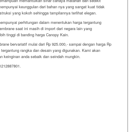
emampuan memantulkan sinar cahaya matahari dan sedikit
mpunyai keunggulan dari bahan nya yang sangat kuat tidak
ruksi yang kokoh sehingga tampilannya terlihat elegan.
mpunyai perhitungan dalam menentukan harga tergantung
brane saat ini masih di import dari negara lain yang
h tinggi di banding harga Canopy Kain.
ane bervariatif mulai dari Rp 925.000,- sampai dengan harga Rp
u tergantung rangka dan desain yang digunakan. Kami akan
 keinginan anda sebaik dan seindah mungkin.
81212887801.