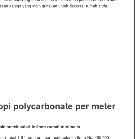
san kanopi yang ingin gunakan untuk dekorasi rumah anda.
opi polycarbonate per meter
nate merek solsrlite 5mm rumah minimalis
m ( tebal 1,6 )mm atap fiber merk solarlite 5mm Rp. 450.000,-