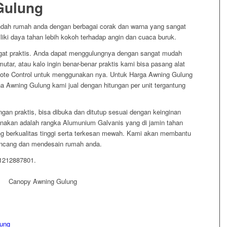
Gulung
dah rumah anda dengan berbagai corak dan warna yang sangat
iliki daya tahan lebih kokoh terhadap angin dan cuaca buruk.
at praktis. Anda dapat menggulungnya dengan sangat mudah
ar, atau kalo ingin benar-benar praktis kami bisa pasang alat
te Control untuk menggunakan nya. Untuk Harga Awning Gulung
na Awning Gulung kami jual dengan hitungan per unit tergantung
gan praktis, bisa dibuka dan ditutup sesuai dengan keinginan
nakan adalah rangka Alumunium Galvanis yang di jamin tahan
g berkualitas tinggi serta terkesan mewah. Kami akan membantu
ncang dan mendesain rumah anda.
81212887801.