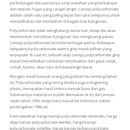
perlindungan dari panasnya sinar matahari yang berbahaya
dan tetesan hujan yang sangat dingin. Canopy polycarbonate
adalah salah satu yang paling tepat dan cara sempurna untuk
menambakan dan keindahan di bagian luar bangunan.
Polycarbonate tidak menghalangi dunia luar, tetapi dia akan
memberikan keindahan bangunan dan mengurangi panas.
Canopy polycarbonate tersedia berbagai warna. Walaupun
tampaknya polycarbonate warna grey masih pilihan yang
terpopuler di saat ini, sebuah atap canopy polycarbonate grey
dapat menambakan sentuhan intividualitas dan gaya untuk,
rumah, kantor, atau ruko di Kotawaringin Barat.
Mungkin masih banyak orang yang belum tau tentang bahan
ini. Polycarbonate yang sering disebut juga eningeering
plastic, merupakan hasil sintesa minyak bumi dan gas.
Sebenarnya material ini sudah ditemukan di AS dan Jerman
sejak tahun 1956, tetapi baru masuk ke Indonesia sekitar
pertengahan 1980-an.
Kami tawarkan harga kanopi polycarbonate minimalis, harga
atap kanopi polycarbonate twinlite, harga kanopi
polycarbonate solarlite, Harga kanopi terbaruyang kami