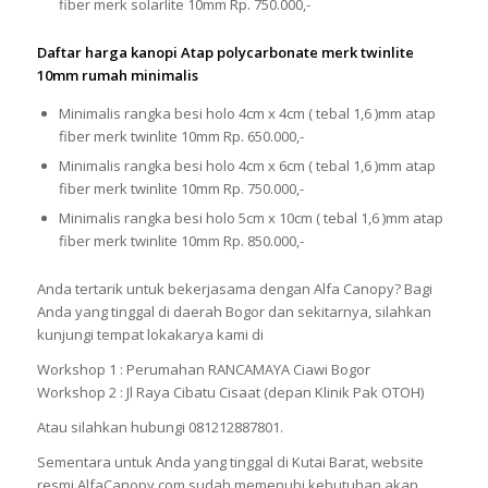
fiber merk solarlite 10mm Rp. 750.000,-
Daftar harga kanopi Atap polycarbonate merk twinlite
10mm rumah minimalis
Minimalis rangka besi holo 4cm x 4cm ( tebal 1,6 )mm atap
fiber merk twinlite 10mm Rp. 650.000,-
Minimalis rangka besi holo 4cm x 6cm ( tebal 1,6 )mm atap
fiber merk twinlite 10mm Rp. 750.000,-
Minimalis rangka besi holo 5cm x 10cm ( tebal 1,6 )mm atap
fiber merk twinlite 10mm Rp. 850.000,-
Anda tertarik untuk bekerjasama dengan Alfa Canopy? Bagi
Anda yang tinggal di daerah Bogor dan sekitarnya, silahkan
kunjungi tempat lokakarya kami di
Workshop 1 : Perumahan RANCAMAYA Ciawi Bogor
Workshop 2 : Jl Raya Cibatu Cisaat (depan Klinik Pak OTOH)
Atau silahkan hubungi 081212887801.
Sementara untuk Anda yang tinggal di Kutai Barat, website
resmi AlfaCanopy.com sudah memenuhi kebutuhan akan