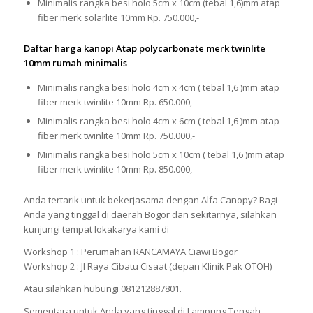
Minimalis rangka besi holo 5cm x 10cm (tebal 1,6)mm atap
fiber merk solarlite 10mm Rp. 750.000,-
Daftar harga kanopi Atap polycarbonate merk twinlite
10mm rumah minimalis
Minimalis rangka besi holo 4cm x 4cm ( tebal 1,6 )mm atap
fiber merk twinlite 10mm Rp. 650.000,-
Minimalis rangka besi holo 4cm x 6cm ( tebal 1,6 )mm atap
fiber merk twinlite 10mm Rp. 750.000,-
Minimalis rangka besi holo 5cm x 10cm ( tebal 1,6 )mm atap
fiber merk twinlite 10mm Rp. 850.000,-
Anda tertarik untuk bekerjasama dengan Alfa Canopy? Bagi
Anda yang tinggal di daerah Bogor dan sekitarnya, silahkan
kunjungi tempat lokakarya kami di
Workshop 1 : Perumahan RANCAMAYA Ciawi Bogor
Workshop 2 : Jl Raya Cibatu Cisaat (depan Klinik Pak OTOH)
Atau silahkan hubungi 081212887801.
Sementara untuk Anda yang tinggal di Lampung Tengah,