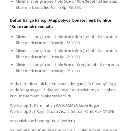
Minimalis rangka besi holo 5cm x 10cm (tebal 1,6)mm atap
fiber merk solarlite 10mm Rp. 750.000,-
Daftar harga kanopi Atap polycarbonate merk twinlite
10mm rumah minimalis
Minimalis rangka besi holo 4cm x 4cm ( tebal 1,6 )mm atap
fiber merk twinlite 10mm Rp. 650.000,-
Minimalis rangka besi holo 4cm x 6cm ( tebal 1,6 )mm atap
fiber merk twinlite 10mm Rp. 750.000,-
Minimalis rangka besi holo 5cm x 10cm ( tebal 1,6 )mm atap
fiber merk twinlite 10mm Rp. 850.000,-
Anda tertarik untuk bekerjasama dengan Alfa Canopy? Bagi
Anda yang tinggal di daerah Bogor dan sekitarnya, silahkan
kunjungi tempat lokakarya kami di
Workshop 1 : Perumahan RANCAMAYA Ciawi Bogor
Workshop 2 : Jl Raya Cibatu Cisaat (depan Klinik Pak OTOH)
Atau silahkan hubungi 081212887801.
Sementara untuk Anda yang tinggal di Pulang Pisau, website