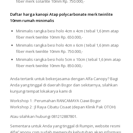
fiber merk solarlite 10mm Rp. 750.000,-
Daftar harga kanopi Atap polycarbonate merk twinlite
10mm rumah minimalis
Minimalis rangka besi holo 4cm x 4cm ( tebal 1,6 )mm atap
fiber merk twinlite 10mm Rp. 650.000,-
Minimalis rangka besi holo 4cm x 6cm ( tebal 1,6 )mm atap
fiber merk twinlite 10mm Rp. 750.000,-
Minimalis rangka besi holo 5cm x 10cm ( tebal 1,6 )mm atap
fiber merk twinlite 10mm Rp. 850.000,-
Anda tertarik untuk bekerjasama dengan Alfa Canopy? Bagi
Anda yang tinggal di daerah Bogor dan sekitarnya, silahkan
kunjungi tempat lokakarya kami di
Workshop 1 : Perumahan RANCAMAYA Ciawi Bogor
Workshop 2 : Jl Raya Cibatu Cisaat (depan Klinik Pak OTOH)
Atau silahkan hubungi 081212887801.
Sementara untuk Anda yang tinggal di Rumpin, website resmi
AlfaCanopy.com sudah memenuhi kebutuhan akan informasi