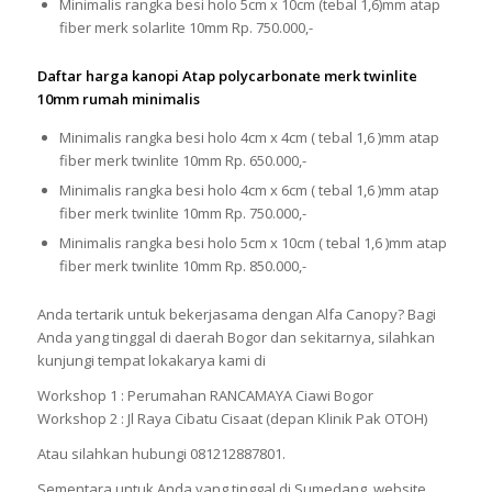
Minimalis rangka besi holo 5cm x 10cm (tebal 1,6)mm atap
fiber merk solarlite 10mm Rp. 750.000,-
Daftar harga kanopi Atap polycarbonate merk twinlite
10mm rumah minimalis
Minimalis rangka besi holo 4cm x 4cm ( tebal 1,6 )mm atap
fiber merk twinlite 10mm Rp. 650.000,-
Minimalis rangka besi holo 4cm x 6cm ( tebal 1,6 )mm atap
fiber merk twinlite 10mm Rp. 750.000,-
Minimalis rangka besi holo 5cm x 10cm ( tebal 1,6 )mm atap
fiber merk twinlite 10mm Rp. 850.000,-
Anda tertarik untuk bekerjasama dengan Alfa Canopy? Bagi
Anda yang tinggal di daerah Bogor dan sekitarnya, silahkan
kunjungi tempat lokakarya kami di
Workshop 1 : Perumahan RANCAMAYA Ciawi Bogor
Workshop 2 : Jl Raya Cibatu Cisaat (depan Klinik Pak OTOH)
Atau silahkan hubungi 081212887801.
Sementara untuk Anda yang tinggal di Sumedang, website