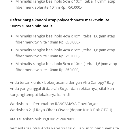
Minimalis rangka besi holo 5cm x 10cm (tebal 1,6)mm atap
fiber merk solarlite 10mm Rp. 750.000,-
Daftar harga kanopi Atap polycarbonate merk twinlite
10mm rumah minimalis
Minimalis rangka besi holo 4cm x 4cm ( tebal 1,6 )mm atap
fiber merk twinlite 10mm Rp. 650.000,-
Minimalis rangka besi holo 4cm x 6cm ( tebal 1,6 )mm atap
fiber merk twinlite 10mm Rp. 750.000,-
Minimalis rangka besi holo 5cm x 10cm ( tebal 1,6 )mm atap
fiber merk twinlite 10mm Rp. 850.000,-
Anda tertarik untuk bekerjasama dengan Alfa Canopy? Bagi
Anda yang tinggal di daerah Bogor dan sekitarnya, silahkan
kunjungi tempat lokakarya kami di
Workshop 1 : Perumahan RANCAMAYA Ciawi Bogor
Workshop 2 : Jl Raya Cibatu Cisaat (depan Klinik Pak OTOH)
Atau silahkan hubungi 081212887801.
Sementara untuk Anda yang tinggal di Tanjungpinang, website