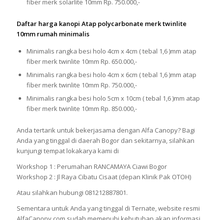
fiber merk solarlite 10mm Rp. 750.000,-
Daftar harga kanopi Atap polycarbonate merk twinlite
10mm rumah minimalis
Minimalis rangka besi holo 4cm x 4cm ( tebal 1,6 )mm atap
fiber merk twinlite 10mm Rp. 650.000,-
Minimalis rangka besi holo 4cm x 6cm ( tebal 1,6 )mm atap
fiber merk twinlite 10mm Rp. 750.000,-
Minimalis rangka besi holo 5cm x 10cm ( tebal 1,6 )mm atap
fiber merk twinlite 10mm Rp. 850.000,-
Anda tertarik untuk bekerjasama dengan Alfa Canopy? Bagi
Anda yang tinggal di daerah Bogor dan sekitarnya, silahkan
kunjungi tempat lokakarya kami di
Workshop 1 : Perumahan RANCAMAYA Ciawi Bogor
Workshop 2 : Jl Raya Cibatu Cisaat (depan Klinik Pak OTOH)
Atau silahkan hubungi 081212887801.
Sementara untuk Anda yang tinggal di Ternate, website resmi
AlfaCanopy.com sudah memenuhi kebutuhan akan informasi