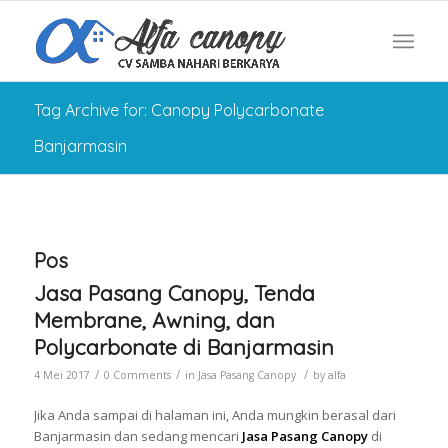
Tag Archive for: Canopy Polycarbonate
Banjarmasin
Pos
Jasa Pasang Canopy, Tenda
Membrane, Awning, dan
Polycarbonate di Banjarmasin
/
/
/
4 Mei 2017
0 Comments
in
Jasa Pasang Canopy
by
alfa
Jika Anda sampai di halaman ini, Anda mungkin berasal dari
Banjarmasin dan sedang mencari
Jasa Pasang Canopy
di